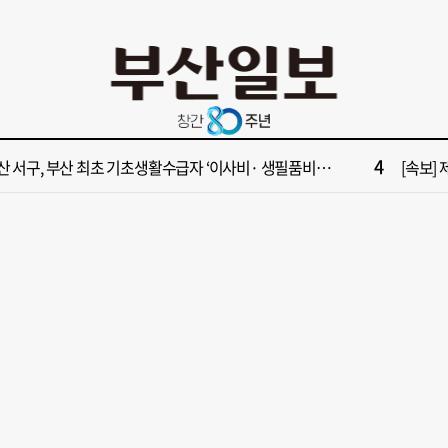
10
 다세대주택서 변기 수리 중 흉기 사건… 30대 여성 현행범 체포
북항, 
2
보] 제15호 태풍 '찬홈' 북상 중…일본 관통 후 우리나라에 단비 선물
[부산일보
4
산 서구, 부산 최초 기초생활수급자 ‘이사비· 생필품비’ 지원
[속보] 
6
크골프장 하루 이용객 4000명… 관리인력은 고작 10명
부산 약
8
울 주택서 60대 남성 2명 흉기에 사망…경찰 수사 중
[속보] "
10
 다세대주택서 변기 수리 중 흉기 사건… 30대 여성 현행범 체포
북항, 
2
보] 제15호 태풍 '찬홈' 북상 중…일본 관통 후 우리나라에 단비 선물
[부산일보