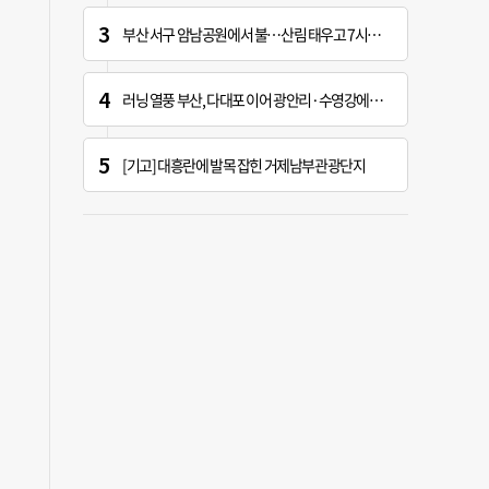
부산 서구 암남공원에서 불…산림 태우고 7시간 만에 진화
러닝 열풍 부산, 다대포 이어 광안리·수영강에도 ‘러닝 스테이션’
[기고] 대흥란에 발목 잡힌 거제남부관광단지