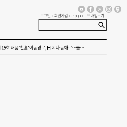
문화·해양·상업·야경 아우르는 해양도시공간 조성
로그인
회원가입
e-paper
모바일보기
 오늘의 운세]8월 10일(음 6월 28일)
제15호 태풍 '찬홈' 이동경로, 日 지나 동해로…돌핀·페이러우는?
국, 외국인 줄서는 필수 관광코스 됐다
제가 엄마 찔렀어요" 말다툼하다 母 살해한 10대 아들, 법원 출석
문화·해양·상업·야경 아우르는 해양도시공간 조성
 오늘의 운세]8월 10일(음 6월 28일)