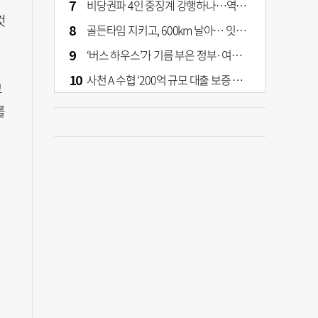
비당권파 4인 중징계 강행하나…역풍 예고하는 張의 반격
것
골든타임 지키고, 600km 날아… 잇따라 생명 구한 부산소방 헬기
‘버스 하우스’가 기름 부은 정부·여당 부동산 정책
사천 A 수협 ‘200억 규모 대출 보증 이관’ 논란…검찰 송치
교
를