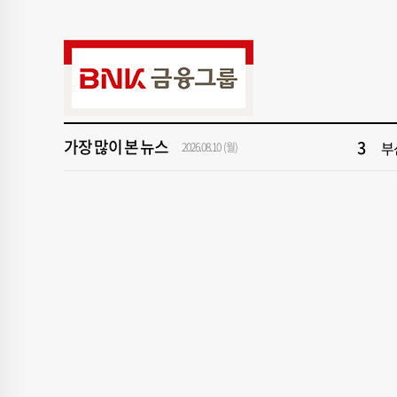
9
부산
1
[속
3
부
가장 많이 본 뉴스
5
파
2026.08.10 (월)
7
서
9
부산
1
[속