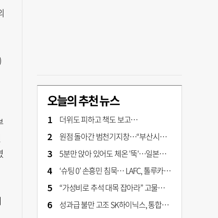
외
)
오늘의 추천 뉴스
더위도 피하고 책도 보고…
부
원점 돌아간 범천기지창…“부산시가 사업구조 전면 재검토 나서야"
진
였
5분만 앉아 있어도 체온 '뚝'…일본서 출시 '인간 냉장고' 가격은?
‘슈팅 0’ 손흥민 침묵… LAFC, 톨루카에 1-0 신승
“가성비로 추석 대목 잡아라” 고물가에 실속형 선물세트 확대
이
성과급 불만 고조 SK하이닉스, 통합노조 설립 본격화