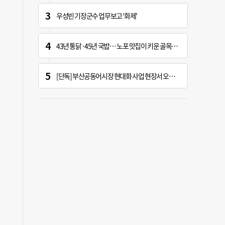
우성빈 기장군수 업무보고 ‘화제’
43년 통닭·45년 국밥… 노포 맛집이 키운 골목시장 [골목시장, 다시 장날]
[단독] 부산공동어시장 현대화 사업 현장서 오염토 발견