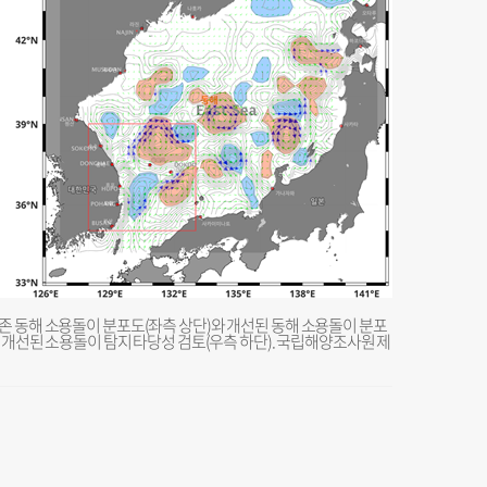
존 동해 소용돌이 분포도(좌측 상단)와 개선된 동해 소용돌이 분포
와 개선된 소용돌이 탐지 타당성 검토(우측 하단). 국립해양조사원 제