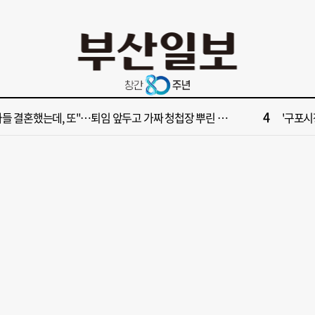
10
028년 첫삽 뜬다더니… ‘범천기지창’ 다시 원점
서면1번
2
보] 제13호 태풍 돌핀 경로, 내주 중국 상륙…'불가마 더위' 언제까지
해수부 
4
들 결혼했는데, 또"…퇴임 앞두고 가짜 청첩장 뿌린 초등 교장 송치
'구포시장
6
부산일보 오늘의 운세] 8월 5일(음 6월 23일)
창업 반
8
부산일보 오늘의 운세] 8월 6일(음 6월 24일)
‘불가마
10
028년 첫삽 뜬다더니… ‘범천기지창’ 다시 원점
서면1번
2
보] 제13호 태풍 돌핀 경로, 내주 중국 상륙…'불가마 더위' 언제까지
해수부 