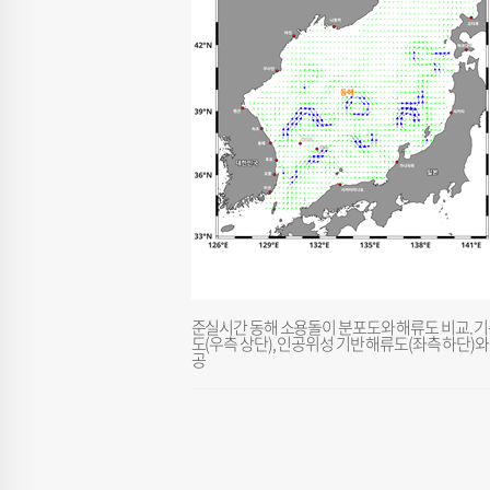
준실시간 동해 소용돌이 분포도와 해류도 비교. 기
도(우측 상단), 인공위성 기반 해류도(좌측 하단)
공