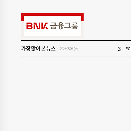
9
2
1
[속
3
"아
가장 많이 본 뉴스
5
[
2026.08.07 (금)
7
[
9
2
1
[속