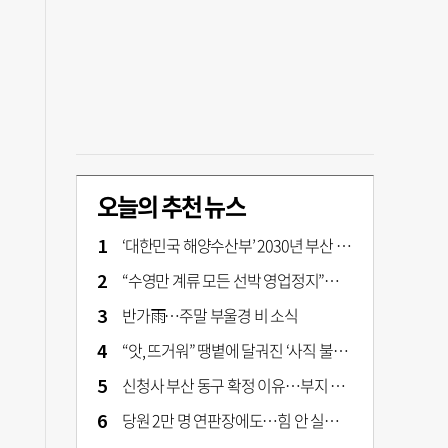
오늘의 추천 뉴스
‘대한민국 해양수산부’ 2030년 부산 북항시대 연다
“수영만 계류 모든 선박 영업정지”… 재개발 속도전
반가雨…주말 부울경 비 소식
“앗, 뜨거워” 땡볕에 달궈진 ‘사직 불가마’ 관중석 무려 70도
신청사 부산 동구 확정 이유…부지 용이성·접근성·집적 가능성이 운명 갈랐다 [해수부 북항 시대]
당원 2만 명 연판장에도…힘 안 실리는 ‘장동혁 사퇴’ 공세