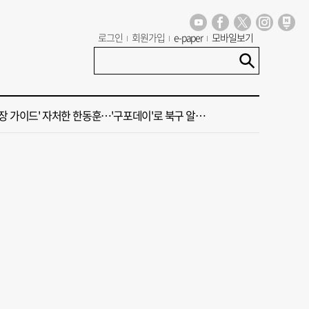
가 상권활성화, 금정구 용역 그대로 ‘복붙’
로그인
회원가입
e-paper
모바일보기
신청사, 북항 재개발 부지 복합항만지구 확정
 가이드' 자처한 한동훈…'구포데이'로 북구 알리기 총력
세기 만에 노조 생긴 두 기업, 닮은 꼴 노사 갈등
 부산’ 식히려면 꽉 막힌 바람길 53곳 열어라
가 상권활성화, 금정구 용역 그대로 ‘복붙’
신청사, 북항 재개발 부지 복합항만지구 확정