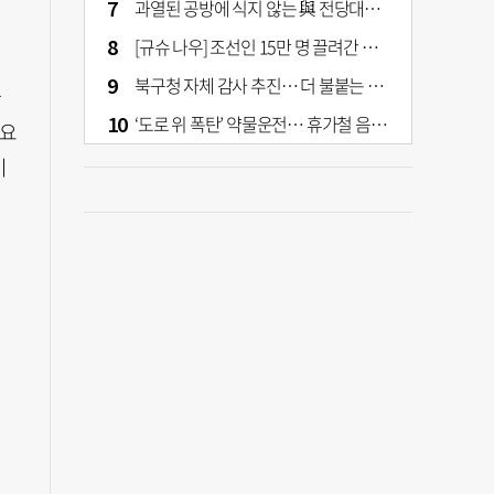
과열된 공방에 식지 않는 與 전당대회… 호남·수도권 집중하는 후보들
[규슈 나우] 조선인 15만 명 끌려간 치쿠호 탄광… 대를 이은 진실 캐기
북구청 자체 감사 추진… 더 불붙는 북구 신청사 갈등
좌
‘도로 위 폭탄’ 약물운전… 휴가철 음주와 병행 단속 [교통안전, 시민이 만든다]
소요
기