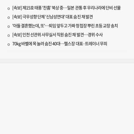
[속보] 제15호 태풍 '찬홈' 북상 중…일본 관통 후 우리나라에 단비 선물
[속보] 극우성향 단체 '신남성연대' 대표 숨진 채 발견
'아들 결혼했는데, 또'…퇴임 앞두고 가짜 청첩장 뿌린 초등 교장 송치
[속보] 인천 선관위 사무실서 직원 숨진 채 발견…경위 수사
70kg 바벨에 목 눌려 숨진 40대…헬스장 대표·트레이너 무죄