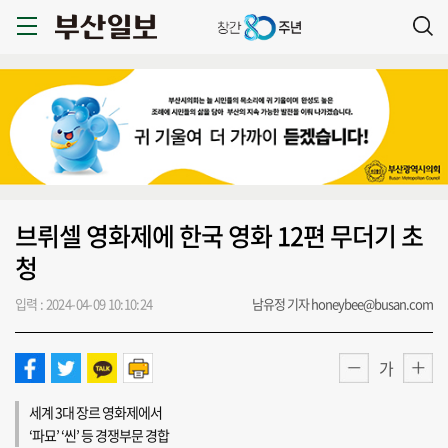
브뤼셀 영화제에 한국 영화 12편 무더기 초
청
입력 : 2024-04-09 10:10:24
남유정 기자 honeybee@busan.com
가
세계 3대 장르 영화제에서
‘파묘’ ‘씬’ 등 경쟁부문 경합