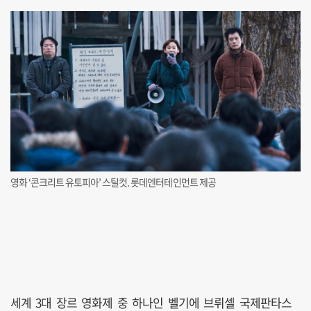
영화 ‘콘크리트 유토피아’ 스틸컷. 롯데엔터테인먼트 제공
세계 3대 장르 영화제 중 하나인 벨기에 브뤼셀 국제판타스