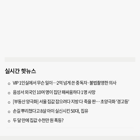
실시간 핫뉴스
VIP 1인실에서 무슨 일이…2억 넘게 쓴 중독자·불법촬영한 의사
음성서 외국인 10여 명이 집단 패싸움하다 1명 사망
[부동산 양극화] 서울 집값 잡으려다 지방 다 죽을 판… 초양극화 '경고등'
손길 뿌리쳤다고 8살 아이 실신시킨 50대, 집유
두 달 만에 집값 수천만 원 폭등?