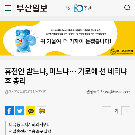
휴전안 받느냐, 마느냐… 기로에 선 네타냐
후 총리
입력 : 2024-06-03 18:09:19
권상국 기자 ksk@busan.com
가
미국 등 국제사회와 시위대
연일 휴전안 수용 촉구 압박