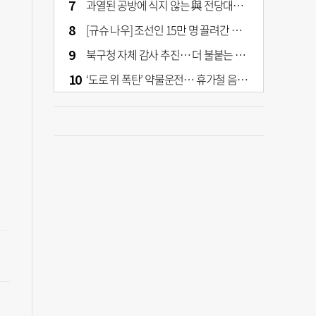
과열된 공방에 식지 않는 與 전당대회… 호남·수도권 집중하는 후보들
[규슈 나우] 조선인 15만 명 끌려간 치쿠호 탄광… 대를 이은 진실 캐기
북구청 자체 감사 추진… 더 불붙는 북구 신청사 갈등
‘도로 위 폭탄’ 약물운전… 휴가철 음주와 병행 단속 [교통안전, 시민이 만든다]