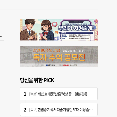
당신을 위한 PICK
[속보] 제15호 태풍 '찬홈' 북상 중…일본 관통 후 우리나라에 단비 선물
[속보] 한밤중 계곡서 다슬기 잡던 60대 여성 숨진 채 발견