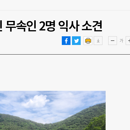
 무속인 2명 익사 소견
가