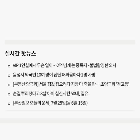
실시간 핫뉴스
VIP 1인실에서 무슨 일이…2억 넘게 쓴 중독자·불법촬영한 의사
음성서 외국인 10여 명이 집단 패싸움하다 1명 사망
[부동산 양극화] 서울 집값 잡으려다 지방 다 죽을 판… 초양극화 '경고등'
손길 뿌리쳤다고 8살 아이 실신시킨 50대, 집유
[부산일보 오늘의 운세] 7월 28일(음 6월 15일)