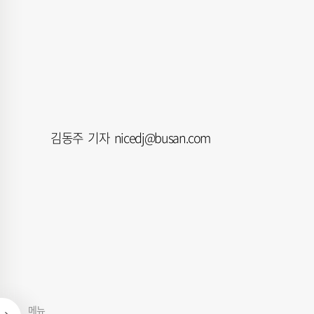
김동주 기자 nicedj@busan.com
메뉴