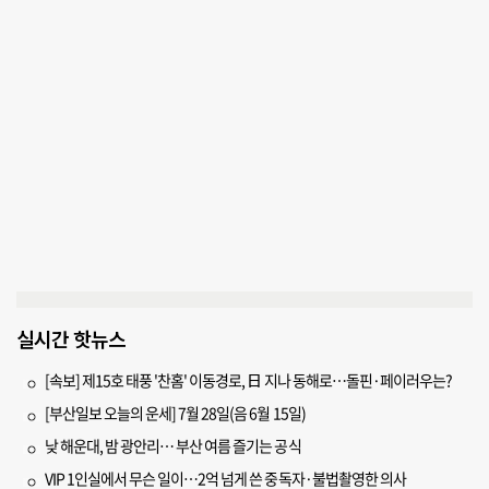
실시간 핫뉴스
[속보] 제15호 태풍 '찬홈' 이동경로, 日 지나 동해로…돌핀·페이러우는?
[부산일보 오늘의 운세] 7월 28일(음 6월 15일)
낮 해운대, 밤 광안리… 부산 여름 즐기는 공식
VIP 1인실에서 무슨 일이…2억 넘게 쓴 중독자·불법촬영한 의사