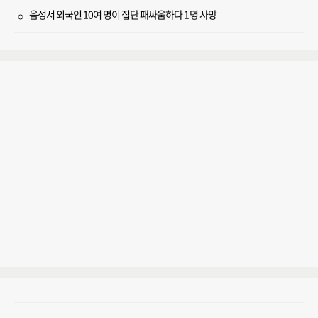
음성서 외국인 10여 명이 집단 패싸움하다 1명 사망