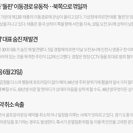
태풍 '돌핀' 이동경로 유동적…북쪽으로 꺾일까
가운데 제13호 태풍의 이동경로에 관심이 쏠리고 있다. 기상청에 따르면 태풍 '돌핀'은 5
해상을 지나고 있다. 태풍은 중국 상하이 쪽을 향해 서진을 지속, 10일 오전 3시께 상하이 남
돌핀이 한반도쪽이 아닌 중국 쪽으로 움직이면 더위를 종식하거나 남부지방의 극심한 가뭄을
' 대표 숨진 채 발견
. 오히려 수증기를 머금은 공기가 백두대간을 넘으며 뜨겁고 건조한 바람으로 변하는 푄 
은 더 오를 수 있다. 일본 기상청(JMA)도 돌핀이 오키나와를 지나 동중국해를 서진하는
30대 대표가 숨진 채 발견됐다. 5일 경찰에 따르면 이날 오전 8시께 인천시 영종구 한 아
르다. 기존보다 진로를 북쪽으로 수정해 제주도 남쪽 해상과 서해 방향에 가까운 경로를 
가 쓰러져 있는 것을 목격한 주민이 112에 신고했다. 경찰은 현장 CCTV 등을 토대로 범죄 혐
쪽으로 이동한다면 비구름대가 한반도로 유입돼 폭염의 기세도 다소 꺾이고 가뭄 해소에도 
조사 중이다. 경찰 관계자는 "국립과학수사연구원에 A 씨 시신 부검을 의뢰해 사망 원인 
 통과한 뒤 중국 동부 연안으로 향할지 아니면 이동 방향을 북쪽으로 틀어 제주 남서쪽 
 6월 23일)
성향 반페미니즘 단체인 '신남성연대' 대표로 활동해왔다. 윤석열 전 대통령 탄핵 이후엔 탄
로 보인다.
핵 정국 당시 이화여대 앞에서 열린 찬반 집회에서 난동을 부려 재물손괴 혐의로 벌금 10
신의 감정을 다스려 행동에 흐트러짐이 없이 해야. 84년생 주위 분위기에 휩쓸려 앞서 가지 말
태의 '행동대장'으로도 지목돼 경찰 수사를 받았지만 혐의가 인정되지 않아 불송치됐다.
 빠질 수도. 60년생 쉬운 말 한마디가 상대의 마음을 상하게 할 수도. 48년생 무엇이든 상
약했다가 검거돼 수사를 받았다. ※ 우울감 등 말하기 어려운 고민이 있거나 주변에 이런 
 욕심 채우는 일은 그만함이. 금전-△ 애정-○ 건강-○ 소 97년생 주의 깊게 관찰하지 않으
상담전화 ☎ 109 또는 자살예방 SNS상담 '마들랜'에서 24시간 전문가의 상담을 받을 수
예약 취소 속출
면 일이 손에 안 잡힐 수도. 73년생 작은 일을 소홀히 하지 말고 서둘러 해결함이. 61년생
아야. 49년생 자신의 의견보다는 주변의 의견도 충분히 생각해 보길. 37년생 형통하며 
면서 골프장 라운딩 예약을 취소하거나 일정을 미루는 사례가 잇따르고 있다. 경기 도중 
범 98년생 의욕이 충만하지만 용두사미가 되지 않게. 86년생 겸손한 마음을 가지고 윗사람
라운딩을 포기하는 경우도 발생한다. 혹서기 온열질환 위험 등 이용객 안전을 고려한 운
면 처음부터 시작하지 말아야. 62년생 자기 마음대로 주위 사람을 움직일 수 있다고 생각
3일 〈부산일보〉 취재를 종합하면 지난달부터 이어진 무더위로 부산 지역 골프장에서는
이 중요. 38년생 소화기 계통에 관리를 잘해야. 금전-△ 애정-X 건강-△ 토끼 99년생 애써