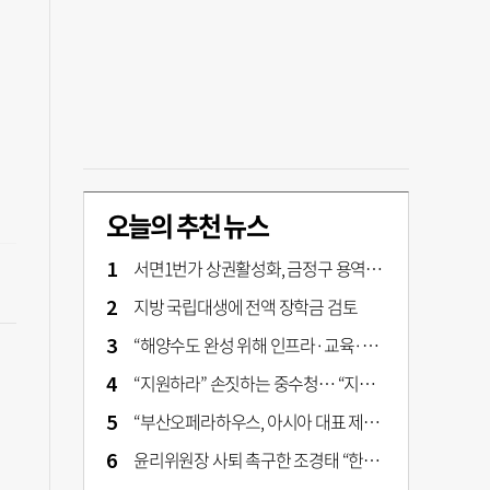
오늘의 추천 뉴스
서면1번가 상권활성화, 금정구 용역 그대로 ‘복붙’
지방 국립대생에 전액 장학금 검토
“해양수도 완성 위해 인프라·교육·세제 등 전방위 지원”…부산해양수도특별법’ 개정안 발의
“지원하라” 손짓하는 중수청… “지켜보자” 머뭇대는 검찰
“부산오페라하우스, 아시아 대표 제작 극장 지향해야”
윤리위원장 사퇴 촉구한 조경태 “한동훈 제명 철회해야”