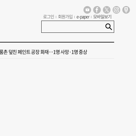
 극우성향 단체 '신남성연대' 대표 숨진 채 발견
로그인
회원가입
e-paper
모바일보기
도 폭염 예상 못 해” 골프 예약 취소 속출
 부산’ 식히려면 꽉 막힌 바람길 53곳 열어라
룸촌 덮친 페인트 공장 화재…1명 사망·1명 중상
세기 만에 노조 생긴 두 기업, 닮은 꼴 노사 갈등
 극우성향 단체 '신남성연대' 대표 숨진 채 발견