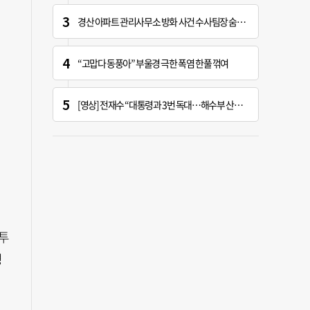
경산 아파트 관리사무소 방화 사건 수사팀장 숨진 채 발견
“고맙다 동풍아” 부울경 극한 폭염 한풀 꺾여
[영상] 전재수 “대통령과 3번 독대…해수부 산하기관 곧 ‘부산행’”
투
평