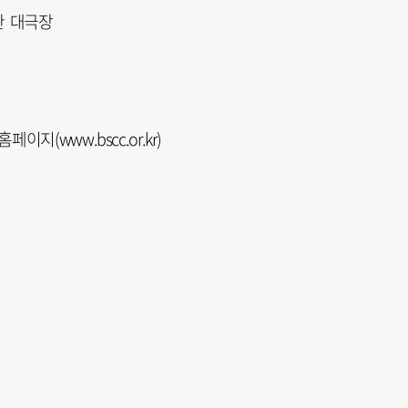
회관 대극장
지(www.bscc.or.kr)