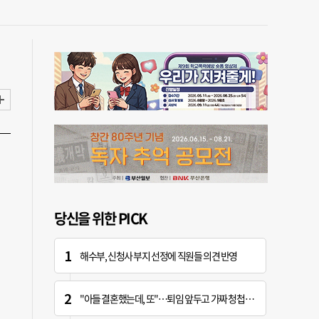
당신을 위한 PICK
해수부, 신청사 부지 선정에 직원들 의견 반영
"아들 결혼했는데, 또"…퇴임 앞두고 가짜 청첩장 뿌린 초등 교장 송치