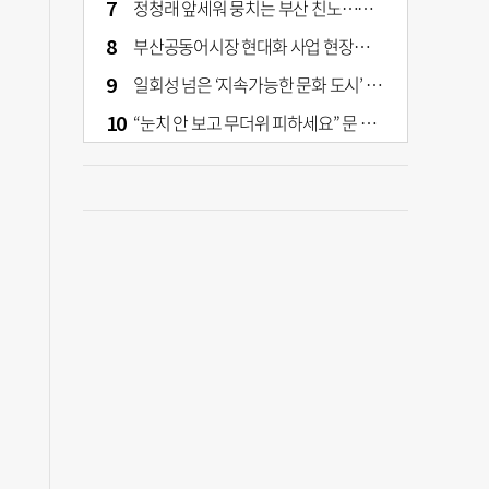
정청래 앞세워 뭉치는 부산 친노…전대 결과가 부산 민주 세력 판도 바꾼다
부산공동어시장 현대화 사업 현장서 오염토 발견
일회성 넘은 ‘지속가능한 문화 도시’ 원동력은 시민 지지 [부산은 열려 있다]
“눈치 안 보고 무더위 피하세요” 문 활짝 연 은행·마트