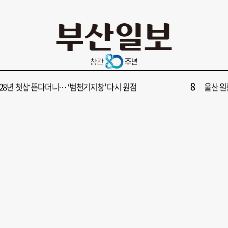
2
보] 폭염 부추기는 제13호 태풍 '돌핀' 이동경로 유동적…북쪽으로 꺾일까
[속보]
4
부산일보 오늘의 운세] 8월 5일(음 6월 23일)
“이 정
6
구포시장 가이드' 자처한 한동훈…'구포데이'로 북구 알리기 총력
‘불가마
8
028년 첫삽 뜬다더니… ‘범천기지창’ 다시 원점
울산 원
10
부산 영도등대서 꿈같은 하룻밤!”…영도등대 숙소 특별 개방
창업 반
2
보] 폭염 부추기는 제13호 태풍 '돌핀' 이동경로 유동적…북쪽으로 꺾일까
[속보]