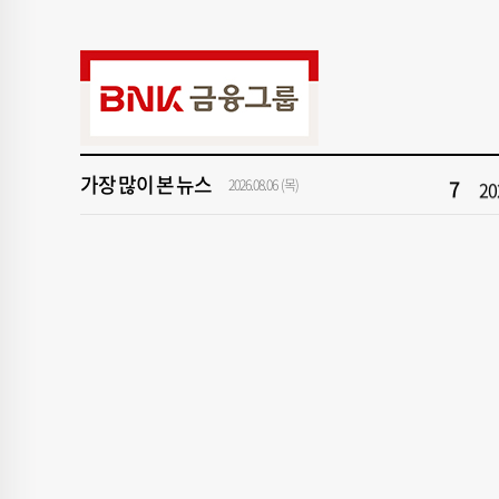
1
[속
3
[
5
'
가장 많이 본 뉴스
7
2
2026.08.06 (목)
9
“
1
[속