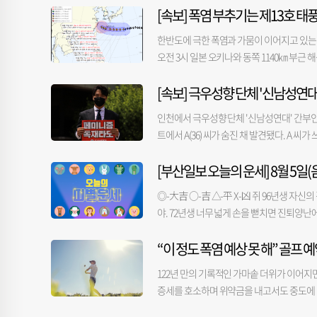
[속보] 폭염 부추기는 제13호 
한반도에 극한 폭염과 가뭄이 이어지고 있는 
오전 3시 일본 오키나와 동쪽 1140㎞ 부근 
쪽 530㎞ 해상에 이를 것으로 내다봤다. 
[속보] 극우성향 단체 '신남성연대
소해주는 역할은 해주지 못할 것으로 보인다
상이 발생하면 서울·경기 등 서쪽 지역의 기온
인천에서 극우성향 단체 '신남성연대' 간부인 
로를 제시했으나 후반부 예보 반경이 다소 다
트에서 A(36) 씨가 숨진 채 발견됐다. A 씨
보한 것. 돌핀이 현재 예보보다 조금 더 북
은 없는 것으로 보고 구체적인 사건 경위를 
움이 될 것으로 전망된다. 돌핀이 오키나와를
[부산일보 오늘의 운세] 8월 5일(음
확인할 방침"이라고 말했다. A 씨는 극우 
으로 접근할지는 오는 주말께 명확해질 것으
반대 집회를 주도하기도 했다. 지난해 2월 탄
◎-大吉 ○-吉 △-平 X-凶 쥐 96년생 자
원에 약식 기소됐으며, 서울서부지법 난동 사
야. 72년생 너무 넓게 손을 뻗치면 진퇴양난에
난해 5월에는 인천 한 모텔에서 필로폰을 투
적인 선에서 행동함이 좋을 듯. 36년생 자기
려움을 겪는 가족·지인이 있을 경우 자살예방 
“이 정도 폭염 예상 못 해” 골프 
지장이 있을 수도. 85년생 애써 노력하지 않으
습니다.
의 진행이 순조로워도 과신하거나 자만하지 말
122년 만의 기록적인 가마솥 더위가 이어지
물이 없는 운세. 금전-○ 애정-△ 건강-○ 
증세를 호소하며 위약금을 내고서도 중도에 
조언을 받아들임이. 74년생 중도에 포기하려
기준 마련이 필요하다는 목소리가 나온다. 
지 말아야. 50년생 성의를 보이고 대화하는 것