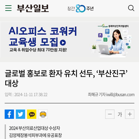
글로벌 홍보로 환자 유치 선두, ‘부산진구’
대상
입력 : 2024-11-11 17:38:22
최혜규 기자 iwill@busan.com
가
2024 부산의료산업대상 수상자
김양제장봉석피부과에 유공표창