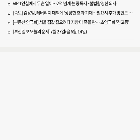
VIP 1인실에서 무슨 일이…2억 넘게 쓴 중독자·불법촬영한 의사
[속보] 김용범, 레버리지 대책에 '상당한 효과 기대…필요시 추가 방안도 검토'
[부동산 양극화] 서울 집값 잡으려다 지방 다 죽을 판… 초양극화 '경고등'
[부산일보 오늘의 운세]7월 27일(음 6월 14일)