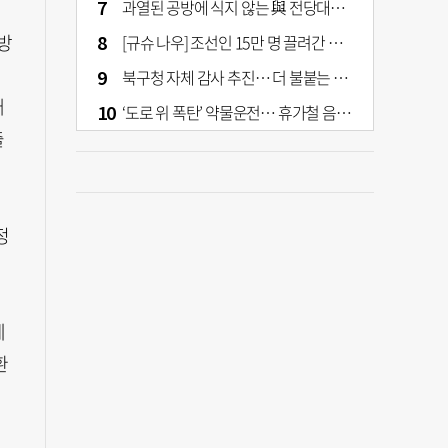
과열된 공방에 식지 않는 與 전당대회… 호남·수도권 집중하는 후보들
방
[규슈 나우] 조선인 15만 명 끌려간 치쿠호 탄광… 대를 이은 진실 캐기
는
북구청 자체 감사 추진… 더 불붙는 북구 신청사 갈등
매
‘도로 위 폭탄’ 약물운전… 휴가철 음주와 병행 단속 [교통안전, 시민이 만든다]
출
정
제
환