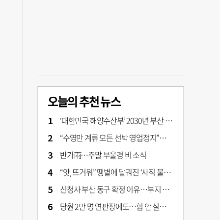
오늘의 추천 뉴스
‘대한민국 해양수산부’ 2030년 부산 북항시대 연다
“수영만 계류 모든 선박 영업정지”… 재개발 속도전
반가雨…주말 부울경 비 소식
“앗, 뜨거워” 땡볕에 달궈진 ‘사직 불가마’ 관중석 무려 70도
신청사 부산 동구 확정 이유…부지 용이성·접근성·집적 가능성이 운명 갈랐다 [해수부 북항 시대]
당원 2만 명 연판장에도…힘 안 실리는 ‘장동혁 사퇴’ 공세