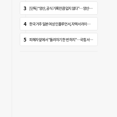
[단독] “양산, 공식 기록만큼 덥지 않다”… 양산시, 기상청에 관측장비 이동 요청
한국 거주 일본 여성 인플루언서, 자택서 라이브 방송 중 사망
피해자 앞에서 "돌려차기 한 번 하지"…국힘 서범수 황당한 망언