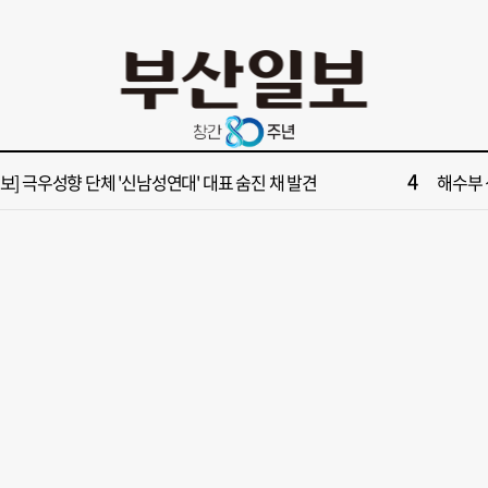
10
업 반세기 만에 노조 생긴 두 기업, 닮은 꼴 노사 갈등
“이 정
2
보] 폭염 부추기는 제13호 태풍 '돌핀' 이동경로 유동적…북쪽으로 꺾일까
[속보] 제
4
속보] 극우성향 단체 '신남성연대' 대표 숨진 채 발견
해수부 
6
들 결혼했는데, 또"…퇴임 앞두고 가짜 청첩장 뿌린 초등 교장 송치
'구포시장
8
부산일보 오늘의 운세] 8월 5일(음 6월 23일)
[부산일보
10
업 반세기 만에 노조 생긴 두 기업, 닮은 꼴 노사 갈등
“이 정
2
보] 폭염 부추기는 제13호 태풍 '돌핀' 이동경로 유동적…북쪽으로 꺾일까
[속보] 제