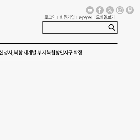
도 폭염 예상 못 해” 골프 예약 취소 속출
로그인
회원가입
e-paper
모바일보기
13호 태풍 돌핀 경로, 내주 중국 상륙…'불가마 더위' 언제까지
신청사, 북항 재개발 부지 복합항만지구 확정
 가이드' 자처한 한동훈…'구포데이'로 북구 알리기 총력
 오늘의 운세] 8월 6일(음 6월 24일)
도 폭염 예상 못 해” 골프 예약 취소 속출
13호 태풍 돌핀 경로, 내주 중국 상륙…'불가마 더위' 언제까지