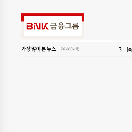
9
창
1
[속
3
[
가장 많이 본 뉴스
2026.08.06 (목)
5
"아
7
[
9
창
1
[속