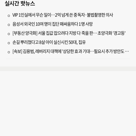
실시간 핫뉴스
VIP 1인실에서 무슨 일이…2억 넘게 쓴 중독자·불법촬영한 의사
음성서 외국인 10여 명이 집단 패싸움하다 1명 사망
[부동산 양극화] 서울 집값 잡으려다 지방 다 죽을 판… 초양극화 '경고등'
손길 뿌리쳤다고 8살 아이 실신시킨 50대, 집유
[속보] 김용범, 레버리지 대책에 '상당한 효과 기대…필요시 추가 방안도 검토'