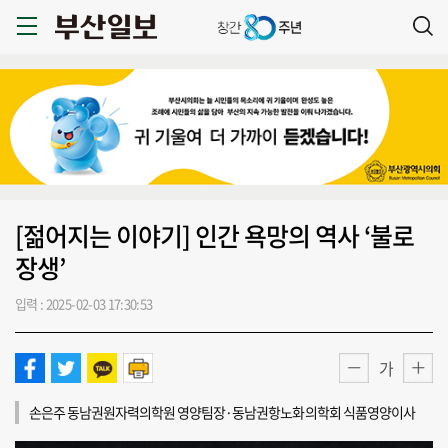
[젊어지는 이야기] 인간 욕망의 역사 ‘불로
장생’
입력 : 2025-02-03 17:30:53
가
손은주 동남권원자력의학원 영양팀장·동남권항노화의학회 식품영양이사