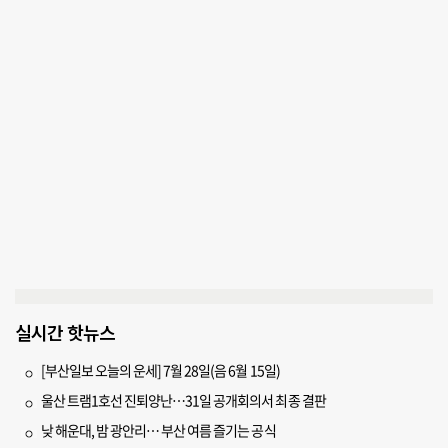
실시간 핫뉴스
[부산일보 오늘의 운세] 7월 28일(음 6월 15일)
울산 트램1호선 진퇴양난…31일 공개회의서 최종 결판
낮 해운대, 밤 광안리… 부산 여름 즐기는 공식