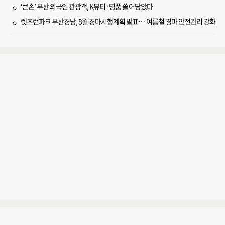
‘큰손’ 부산 외국인 관광객, K뷰티·명품 쓸어담았다
렛츠런파크 부산경남, 8월 경마시행계획 발표… 여름철 경마 안전관리 강화