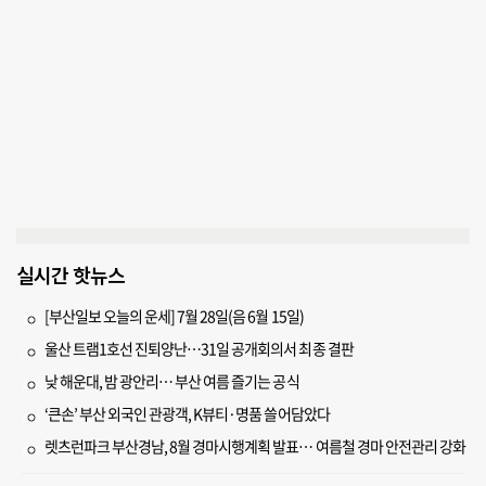
실시간 핫뉴스
[부산일보 오늘의 운세] 7월 28일(음 6월 15일)
울산 트램1호선 진퇴양난…31일 공개회의서 최종 결판
낮 해운대, 밤 광안리… 부산 여름 즐기는 공식
‘큰손’ 부산 외국인 관광객, K뷰티·명품 쓸어담았다
렛츠런파크 부산경남, 8월 경마시행계획 발표… 여름철 경마 안전관리 강화