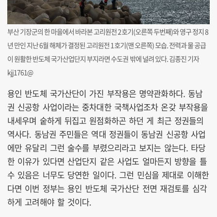
부산 기장군의 한 마을에서 바라본 고리원전 2호기(오른쪽 두번째)와 영구 정지 8
년 만인 지난 6월 해체가 결정된 고리원전 1호기(맨 오른쪽) 모습. 전력과 물 공급
이 원활한 반도체 국가산업단지 부지라면 수도권 밖에 널려 있다. 김종진 기자
kjj1761@
용인 반도체 국가산단이 가진 부작용은 명약관화하다. 동남
권 신공항 사업이라는 중차대한 국책사업조차 온갖 부작용을
내세우며 숱하게 뒤집고 원점화하곤 하던 게 최근 정권들의
역사다. 동남권 주민들은 역대 정권들이 동남권 신공항 사업
에만 유달리 그런 술수를 부렸으리라고 보지는 않는다. 타당
한 이유가 있다면 산업단지 같은 사업도 얼마든지 방향을 틀
수 있음은 너무도 당연한 일이다. 그런 민심을 제대로 이해한
다면 이번 정부는 용인 반도체 국가산단 전면 재검토를 심각
하게 고려해야 할 것이다.