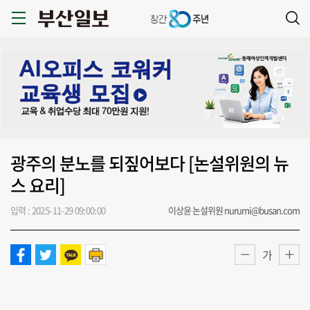
광주의 분노를 되짚어보다 [논설위원의 뉴
스 요리]
입력 : 2025-11-29 09:00:00
이상윤 논설위원 nurumi@busan.com
가