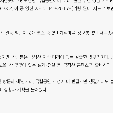
지정됐다. 첫 도심형 국립공원이다. 20여 년간 부산 경남 지역
8㎢, 이 중 양산 지역이 14.9㎢(21.7%)가량 된다. 지도로 보
산 완등 챌린지’ 8개 코스 중 2번 계석마을~장군봉, 8번 금백종
지만, 장군봉은 금정산 자락 머리에 있는 걸출한 멧부리이다. 
을. 산 곳곳에 있는 설화·전설 등 ‘금정산 콘텐츠’가 즐비하다.
산 방문의 해’인지라, 국립공원 지정이 더 반갑지만 챙길거리도 
비 상황과 계획을 들어봤다.