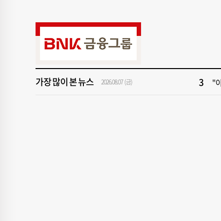
9
2
1
[속
3
"아
가장 많이 본 뉴스
5
[
2026.08.07 (금)
7
[
9
2
1
[속