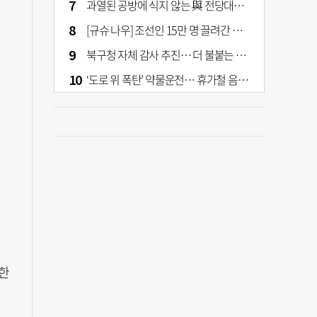
과열된 공방에 식지 않는 與 전당대회… 호남·수도권 집중하는 후보들
[규슈 나우] 조선인 15만 명 끌려간 치쿠호 탄광… 대를 이은 진실 캐기
북구청 자체 감사 추진… 더 불붙는 북구 신청사 갈등
‘도로 위 폭탄’ 약물운전… 휴가철 음주와 병행 단속 [교통안전, 시민이 만든다]
한