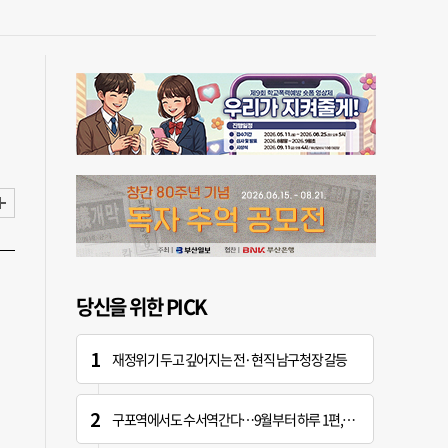
당신을 위한 PICK
재정위기 두고 깊어지는 전·현직 남구청장 갈등
구포역에서도 수서역간다…9월부터 하루 1편, 주말 2편