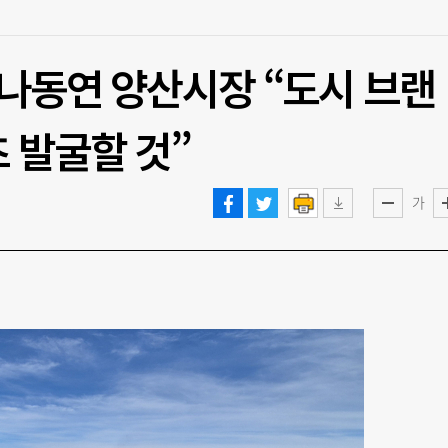
 나동연 양산시장 “도시 브랜
 발굴할 것”
가