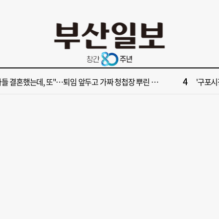
10
028년 첫삽 뜬다더니… ‘범천기지창’ 다시 원점
서면1번
2
보] 제13호 태풍 돌핀 경로, 내주 중국 상륙…'불가마 더위' 언제까지
해수부 
4
들 결혼했는데, 또"…퇴임 앞두고 가짜 청첩장 뿌린 초등 교장 송치
'구포시장
6
부산일보 오늘의 운세] 8월 5일(음 6월 23일)
창업 반
8
부산일보 오늘의 운세] 8월 6일(음 6월 24일)
‘불가마
10
028년 첫삽 뜬다더니… ‘범천기지창’ 다시 원점
서면1번
2
보] 제13호 태풍 돌핀 경로, 내주 중국 상륙…'불가마 더위' 언제까지
해수부 