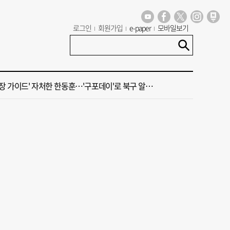
가 상권활성화, 금정구 용역 그대로 ‘복붙’
로그인
회원가입
e-paper
모바일보기
신청사, 북항 재개발 부지 복합항만지구 확정
 가이드' 자처한 한동훈…'구포데이'로 북구 알리기 총력
세기 만에 노조 생긴 두 기업, 닮은 꼴 노사 갈등
 부산’ 식히려면 꽉 막힌 바람길 53곳 열어라
가 상권활성화, 금정구 용역 그대로 ‘복붙’
신청사, 북항 재개발 부지 복합항만지구 확정