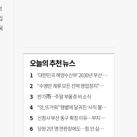
보
입
욱
오늘의 추천 뉴스
‘대한민국 해양수산부’ 2030년 부산 북항시대 연다
“수영만 계류 모든 선박 영업정지”… 재개발 속도전
반가雨…주말 부울경 비 소식
“앗, 뜨거워” 땡볕에 달궈진 ‘사직 불가마’ 관중석 무려 70도
신청사 부산 동구 확정 이유…부지 용이성·접근성·집적 가능성이 운명 갈랐다 [해수부 북항 시대]
당원 2만 명 연판장에도…힘 안 실리는 ‘장동혁 사퇴’ 공세