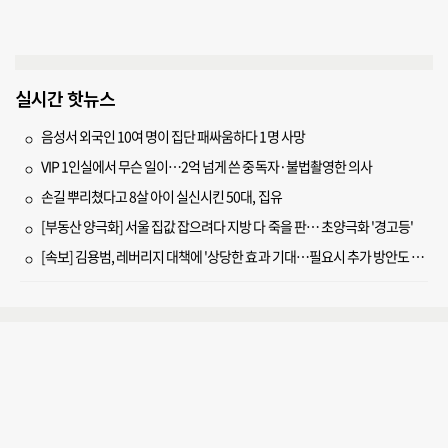
실시간 핫뉴스
음성서 외국인 10여 명이 집단 패싸움하다 1명 사망
VIP 1인실에서 무슨 일이…2억 넘게 쓴 중독자·불법촬영한 의사
손길 뿌리쳤다고 8살 아이 실신시킨 50대, 집유
[부동산 양극화] 서울 집값 잡으려다 지방 다 죽을 판… 초양극화 '경고등'
[속보] 김용범, 레버리지 대책에 '상당한 효과 기대…필요시 추가 방안도 검토'