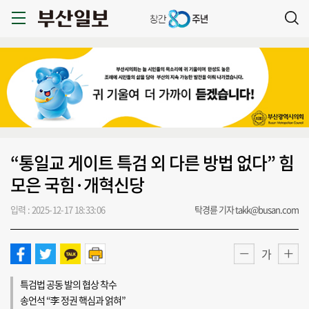
“통일교 게이트 특검 외 다른 방법 없다” 힘
모은 국힘·개혁신당
입력 : 2025-12-17 18:33:06
탁경륜 기자 takk@busan.com
가
특검법 공동 발의 협상 착수
송언석 “李 정권 핵심과 얽혀”