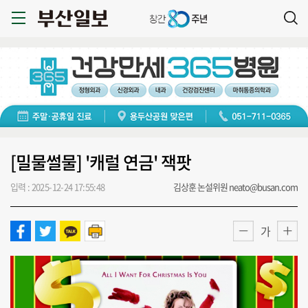
[밀물썰물] '캐럴 연금' 잭팟
입력 : 2025-12-24 17:55:48
김상훈 논설위원 neato@busan.com
가