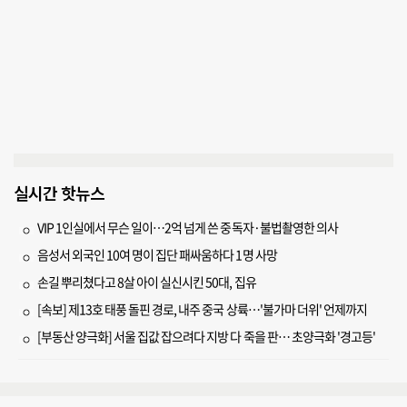
실시간 핫뉴스
VIP 1인실에서 무슨 일이…2억 넘게 쓴 중독자·불법촬영한 의사
음성서 외국인 10여 명이 집단 패싸움하다 1명 사망
손길 뿌리쳤다고 8살 아이 실신시킨 50대, 집유
[속보] 제13호 태풍 돌핀 경로, 내주 중국 상륙…'불가마 더위' 언제까지
[부동산 양극화] 서울 집값 잡으려다 지방 다 죽을 판… 초양극화 '경고등'