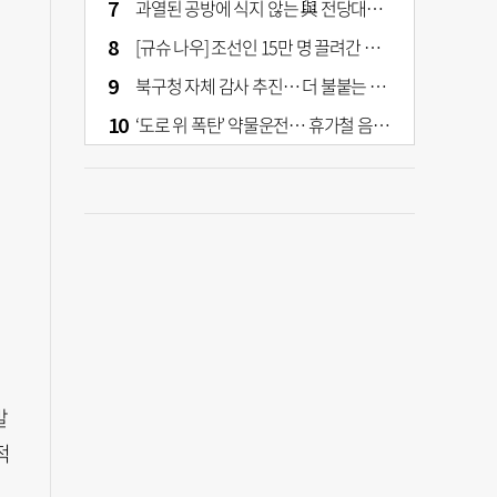
과열된 공방에 식지 않는 與 전당대회… 호남·수도권 집중하는 후보들
[규슈 나우] 조선인 15만 명 끌려간 치쿠호 탄광… 대를 이은 진실 캐기
북구청 자체 감사 추진… 더 불붙는 북구 신청사 갈등
‘도로 위 폭탄’ 약물운전… 휴가철 음주와 병행 단속 [교통안전, 시민이 만든다]
발
적