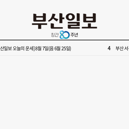
10
면1번가 상권활성화, 금정구 용역 그대로 ‘복붙’
[단독]
2
원 파크골프장 일찍 개장했더니 새벽부터 ‘문전성시’
해수부 
4
부산일보 오늘의 운세] 8월 7일(음 6월 25일)
부산 서
6
부산일보 오늘의 운세] 8월 6일(음 6월 24일)
반가雨…
8
복세 꺾인 ‘부산 아파트 시장’ 청약 미달·미분양 심화
43년 통닭
10
면1번가 상권활성화, 금정구 용역 그대로 ‘복붙’
[단독]
2
원 파크골프장 일찍 개장했더니 새벽부터 ‘문전성시’
해수부 