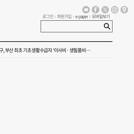
 부산공동어시장 현대화 사업 현장서 오염토 발견
로그인
회원가입
e-paper
모바일보기
신청사, 북항 재개발 부지 복합항만지구 확정
구, 부산 최초 기초생활수급자 ‘이사비· 생필품비’ 지원
주말 부울경 비 소식
·45년 국밥… 노포 맛집이 키운 골목시장 [골목시장, 다시 장날]
 부산공동어시장 현대화 사업 현장서 오염토 발견
신청사, 북항 재개발 부지 복합항만지구 확정