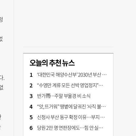
정
없
오늘의 추천 뉴스
티
‘대한민국 해양수산부’ 2030년 부산 북항시대 연다
다.
“수영만 계류 모든 선박 영업정지”… 재개발 속도전
없
반가雨…주말 부울경 비 소식
“앗, 뜨거워” 땡볕에 달궈진 ‘사직 불가마’ 관중석 무려 70도
한
신청사 부산 동구 확정 이유…부지 용이성·접근성·집적 가능성이 운명 갈랐다 [해수부 북항 시대]
는
당원 2만 명 연판장에도…힘 안 실리는 ‘장동혁 사퇴’ 공세