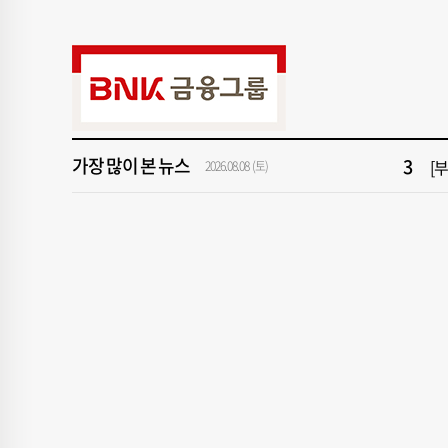
9
서
1
창
3
[
가장 많이 본 뉴스
5
[
2026.08.08 (토)
7
회
9
서
1
창