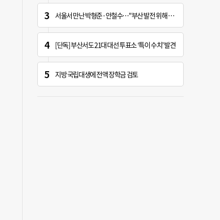
서울서 만난 박형준·안철수…"부산 발전 위해 힘 보태기로"
[단독] 부산서도 21대 대선 투표소 ‘특이 수치’ 발견
지방 국립대생에 전액 장학금 검토