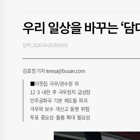
우리 일상을 바꾸는 ‘담
입력 : 2026-04-26 09:00:00
김효정 기자 teresa@busan.com
■이웃집 극우/권수정 외
12·3 내란 후 극우정치 급성장
민주공화국 기본 제도들 파괴
극우와 보수 개신교 동맹 위험
투표 중요성·돌봄 확대 필요성