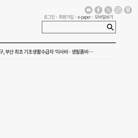
 부산공동어시장 현대화 사업 현장서 오염토 발견
로그인
회원가입
e-paper
모바일보기
신청사, 북항 재개발 부지 복합항만지구 확정
구, 부산 최초 기초생활수급자 ‘이사비· 생필품비’ 지원
주말 부울경 비 소식
·45년 국밥… 노포 맛집이 키운 골목시장 [골목시장, 다시 장날]
 부산공동어시장 현대화 사업 현장서 오염토 발견
신청사, 북항 재개발 부지 복합항만지구 확정