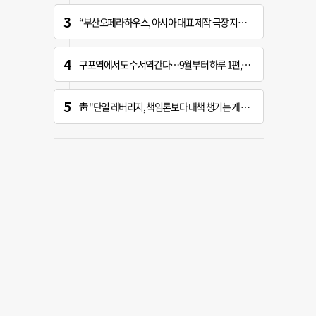
“부산오페라하우스, 아시아 대표 제작 극장 지향해야”
구포역에서도 수서역간다…9월부터 하루 1편, 주말 2편
靑 "단일 레버리지, 책임론보다 대책 챙기는 게 더 중요"