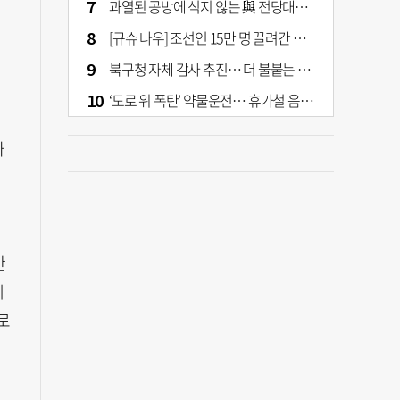
과열된 공방에 식지 않는 與 전당대회… 호남·수도권 집중하는 후보들
[규슈 나우] 조선인 15만 명 끌려간 치쿠호 탄광… 대를 이은 진실 캐기
북구청 자체 감사 추진… 더 불붙는 북구 신청사 갈등
‘도로 위 폭탄’ 약물운전… 휴가철 음주와 병행 단속 [교통안전, 시민이 만든다]
하
으
만
게
로