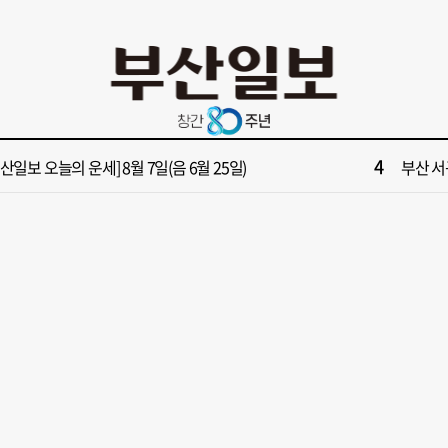
10
면1번가 상권활성화, 금정구 용역 그대로 ‘복붙’
[단독]
2
원 파크골프장 일찍 개장했더니 새벽부터 ‘문전성시’
해수부 
4
부산일보 오늘의 운세] 8월 7일(음 6월 25일)
부산 서
6
부산일보 오늘의 운세] 8월 6일(음 6월 24일)
반가雨…
8
복세 꺾인 ‘부산 아파트 시장’ 청약 미달·미분양 심화
43년 통닭
10
면1번가 상권활성화, 금정구 용역 그대로 ‘복붙’
[단독]
2
원 파크골프장 일찍 개장했더니 새벽부터 ‘문전성시’
해수부 