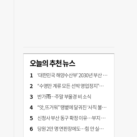
오늘의 추천 뉴스
‘대한민국 해양수산부’ 2030년 부산 북항시대 연다
“수영만 계류 모든 선박 영업정지”… 재개발 속도전
반가雨…주말 부울경 비 소식
“앗, 뜨거워” 땡볕에 달궈진 ‘사직 불가마’ 관중석 무려 70도
신청사 부산 동구 확정 이유…부지 용이성·접근성·집적 가능성이 운명 갈랐다 [해수부 북항 시대]
당원 2만 명 연판장에도…힘 안 실리는 ‘장동혁 사퇴’ 공세