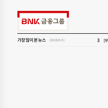
9
서
1
창
3
[
가장 많이 본 뉴스
5
[
2026.08.08 (토)
7
회
9
서
1
창