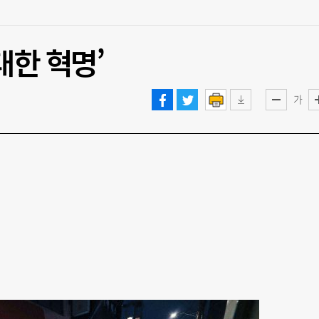
대한 혁명’
가