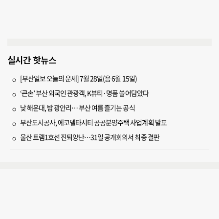
실시간 핫뉴스
[부산일보 오늘의 운세] 7월 28일(음 6월 15일)
‘큰손’ 부산 외국인 관광객, K뷰티·명품 쓸어담았다
낮 해운대, 밤 광안리… 부산 여름 즐기는 공식
부산도시공사, 에코델타시티 공공분양주택 사업계획 발표
울산 트램1호선 진퇴양난…31일 공개회의서 최종 결판