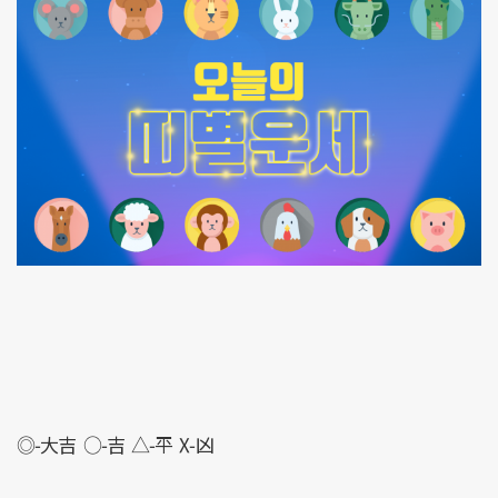
◎-大吉 ○-吉 △-平 X-凶