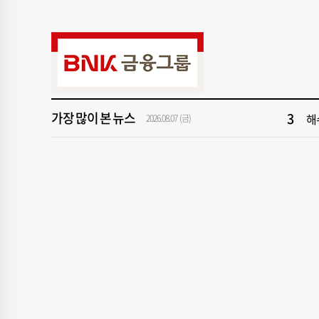
9
‘
1
[속
3
해
가장 많이 본 뉴스
2026.08.07 (금)
5
'
7
창
9
‘
1
[속