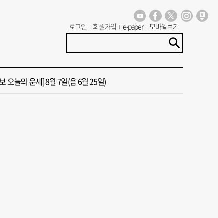
년 첫삽 뜬다더니… ‘범천기지창’ 다시 원점
로그인
회원가입
e-paper
모바일보기
혼했는데, 또"…퇴임 앞두고 가짜 청첩장 뿌린 초등 교장 송치
 오늘의 운세] 8월 7일(음 6월 25일)
 오늘의 운세] 8월 5일(음 6월 23일)
 오늘의 운세] 8월 6일(음 6월 24일)
년 첫삽 뜬다더니… ‘범천기지창’ 다시 원점
혼했는데, 또"…퇴임 앞두고 가짜 청첩장 뿌린 초등 교장 송치