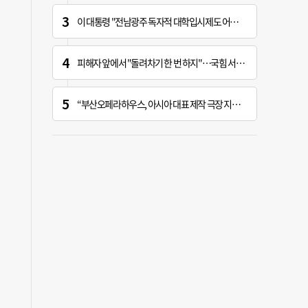
이 대통령 "전남광주 독자적 대학입시제도 어떤가" 제안
피해자 앞에서 "돌려차기 한 번 하지"…국힘 서범수 황당한 망언
“부산오페라하우스, 아시아 대표 제작 극장 지향해야”