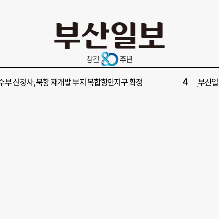
10
불가마 부산’ 식히려면 꽉 막힌 바람길 53곳 열어라
2028
2
보] 제13호 태풍 돌핀 경로, 내주 중국 상륙…'불가마 더위' 언제까지
"아들 결
4
수부 신청사, 북항 재개발 부지 복합항만지구 확정
[부산일보
6
구포시장 가이드' 자처한 한동훈…'구포데이'로 북구 알리기 총력
[부산일보
8
업 반세기 만에 노조 생긴 두 기업, 닮은 꼴 노사 갈등
[부산일보
10
불가마 부산’ 식히려면 꽉 막힌 바람길 53곳 열어라
2028
2
보] 제13호 태풍 돌핀 경로, 내주 중국 상륙…'불가마 더위' 언제까지
"아들 결