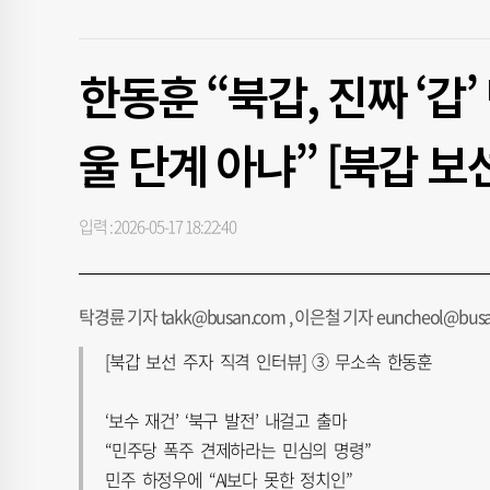
한동훈 “북갑, 진짜 ‘갑
울 단계 아냐” [북갑 보
입력 : 2026-05-17 18:22:40
탁경륜 기자 takk@busan.com , 이은철 기자 euncheol@bus
[북갑 보선 주자 직격 인터뷰] ③ 무소속 한동훈
‘보수 재건’ ‘북구 발전’ 내걸고 출마
“민주당 폭주 견제하라는 민심의 명령”
민주 하정우에 “AI보다 못한 정치인”