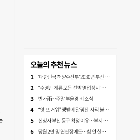
오늘의 추천 뉴스
‘대한민국 해양수산부’ 2030년 부산 북항시대 연다
“수영만 계류 모든 선박 영업정지”… 재개발 속도전
반가雨…주말 부울경 비 소식
“앗, 뜨거워” 땡볕에 달궈진 ‘사직 불가마’ 관중석 무려 70도
느
는
신청사 부산 동구 확정 이유…부지 용이성·접근성·집적 가능성이 운명 갈랐다 [해수부 북항 시대]
당원 2만 명 연판장에도…힘 안 실리는 ‘장동혁 사퇴’ 공세