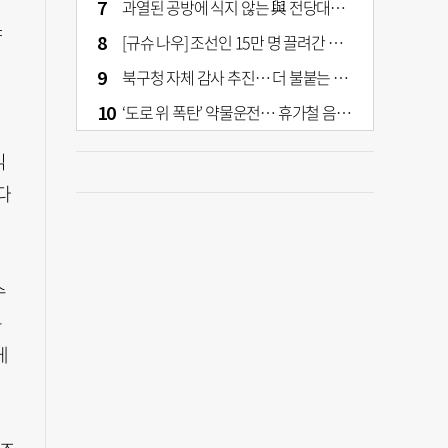
과열된 공방에 식지 않는 與 전당대회… 호남·수도권 집중하는 후보들
야
[규슈 나우] 조선인 15만 명 끌려간 치쿠호 탄광… 대를 이은 진실 캐기
북구청 자체 감사 추진… 더 불붙는 북구 신청사 갈등
‘도로 위 폭탄’ 약물운전… 휴가철 음주와 병행 단속 [교통안전, 시민이 만든다]
읽
다
수
는
게