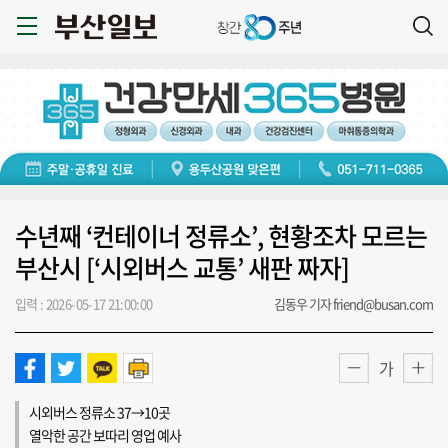
수년째 ‘컨테이너 정류소’, 현황조차 모르는
부산시 [‘시외버스 교통’ 새판 짜자]
입력 : 2026-05-17 21:00:00
김동우 기자 friend@busan.com
가
시외버스 정류소 37→10곳
열악한 공간 보따리 영업 예사