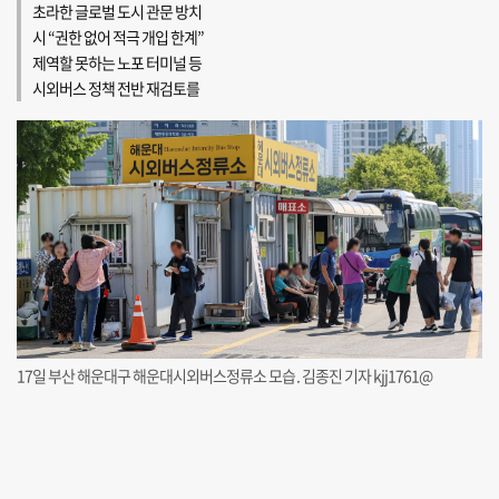
초라한 글로벌 도시 관문 방치
시 “권한 없어 적극 개입 한계”
제역할 못하는 노포 터미널 등
시외버스 정책 전반 재검토를
17일 부산 해운대구 해운대시외버스정류소 모습. 김종진 기자 kjj1761@