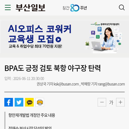
BPA도 긍정 검토 북항 야구장 탄력
입력 : 2026-06-11 20:30:00
권상국 기자 ksk@busan.com , 박혜랑 기자 rang@busan.com
가
항만재개발법 개정안 주요 내용
전재수 부산시장 당선인 발의