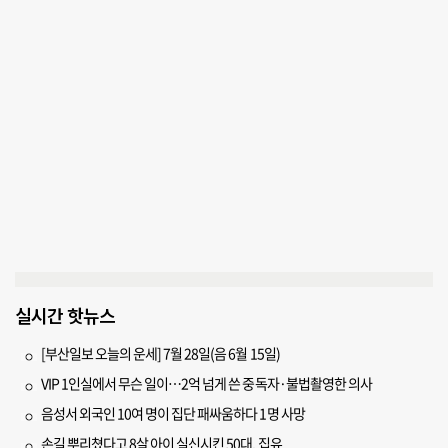
실시간 핫뉴스
[부산일보 오늘의 운세] 7월 28일(음 6월 15일)
VIP 1인실에서 무슨 일이…2억 넘게 쓴 중독자·불법촬영한 의사
음성서 외국인 10여 명이 집단 패싸움하다 1명 사망
손길 뿌리쳤다고 8살 아이 실신시킨 50대, 집유