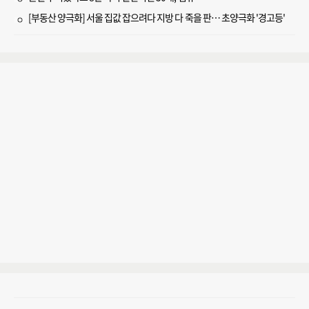
[부동산 양극화] 서울 집값 잡으려다 지방 다 죽을 판… 초양극화 '경고등'