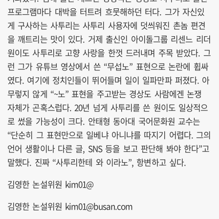
프로그램마다 대박을 터트려 흐뭇해하던 터다. 그가 자신있
게 구사하는 사투리는 사투리 사용자에 덧씌워진 촌놈 편견
을 깨트리는 맛이 있다. 거제 출신인 아이돌그룹 리센느 리더
원이도 사투리로 고향 사랑을 한껏 드러내며 주목 받았다. 그
런 그가 유튜브 영상에서 쓴 “무섭노” 표현으로 논란에 휩싸
였다. 여기에 정치인들이 뛰어들며 일이 일파만파 퍼졌다. 아
무렇지 않게 “~노” 표현을 주고받는 경상도 사람에겐 논쟁
자체가 곤혹스럽다. 20년 넘게 사투리를 쓴 원이도 일상적으
로 썼을 가능성이 크다. 안태형 동아대 국어문화원 교수는
“단순히 그 표현만으로 일베냐 아니냐를 따지기 어렵다. 그의
언어 생활이나 다른 글, SNS 등을 보고 판단해 봐야 한다”고
말했다. 진짜 “사투리한테 와 이라노”, 항변하고 싶다.
김영한 논설위원 kim01@
김영한 논설위원 kim01@busan.com