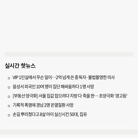
실시간 핫뉴스
VIP 1인실에서 무슨 일이…2억 넘게 쓴 중독자·불법촬영한 의사
음성서 외국인 10여 명이 집단 패싸움하다 1명 사망
[부동산 양극화] 서울 집값 잡으려다 지방 다 죽을 판… 초양극화 '경고등'
기록적 폭염에 경남 2명 온열질환 사망
손길 뿌리쳤다고 8살 아이 실신시킨 50대, 집유