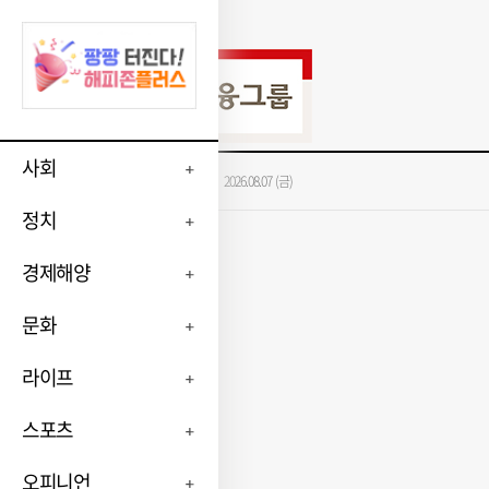
사회
가장 많이 본 뉴스
2026.08.07 (금)
정치
경제해양
문화
라이프
스포츠
오피니언