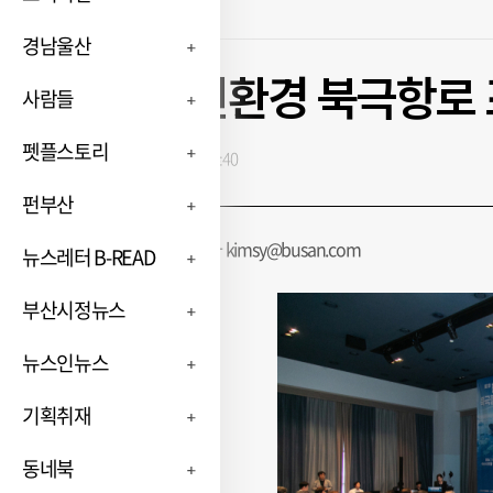
경남울산
BPA, ‘친환경 북극항로
사람들
펫플스토리
입력 : 2026-07-09 10:55:40
펀부산
김신영 부산닷컴 기자 kimsy@busan.com
뉴스레터 B-READ
부산시정뉴스
뉴스인뉴스
기획취재
동네북