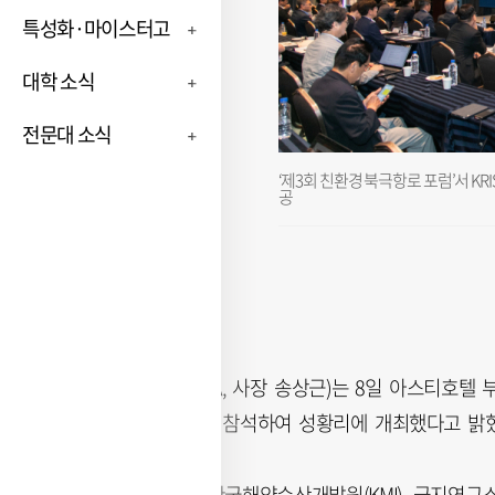
특성화·마이스터고
대학 소식
전문대 소식
‘제3회 친환경 북극항로 포럼’서 K
공
부산항만공사(BPA, 사장 송상근)는 8일 아스티호텔 
계 등 270여 명이 참석하여 성황리에 개최했다고 밝
부산항만공사와 한국해양수산개발원(KMI), 극지연구소(K