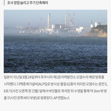
조사 정점 늘리고 주기 단축해야
일본이 지난달 8월 24일부터 후쿠시마 제1원자력발전소 오염수의 해양 방류를
시작했다. 다핵종제거설비(ALPS)로 방사성 물질 62종이 처리된 오염수는 원전 5,
6호기(사진 오른쪽 흰 건물) 앞에서 바닷물로 희석된 뒤 수갱을 통해 약 1km 밖 방
출구(사진 왼쪽 바다 부분)로 방류된다. AP연합뉴스