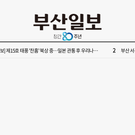
10
서 공인중개사 명의 빌려 대표 행세… 수억 원 챙긴 60대 등 3명 송치
부산 다세
2
보] 제15호 태풍 '찬홈' 북상 중…일본 관통 후 우리나라에 단비 선물
부산 서
4
가雨…주말 부울경 비 소식
‘대한민
6
수영만 계류 모든 선박 영업정지”… 재개발 속도전
[속보] "
8
사 부산 동구 확정 이유…부지 용이성·접근성·집적 가능성이 운명 갈랐다 [해수부 북항 시대]
[부산일보
10
서 공인중개사 명의 빌려 대표 행세… 수억 원 챙긴 60대 등 3명 송치
부산 다세
2
보] 제15호 태풍 '찬홈' 북상 중…일본 관통 후 우리나라에 단비 선물
부산 서