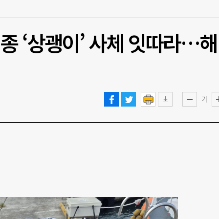
종 ‘상괭이’ 사체 잇따라…해
가