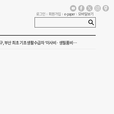
로그인
회원가입
e-paper
모바일보기
대주택서 변기 수리 중 흉기 사건… 30대 여성 현행범 체포
구, 부산 최초 기초생활수급자 ‘이사비· 생필품비’ 지원
국 해양수산부’ 2030년 부산 북항시대 연다
제가 엄마 찔렀어요" 말다툼하다 母 살해한 10대 아들, 법원 출석
 오늘의 운세]8월 10일(음 6월 28일)
대주택서 변기 수리 중 흉기 사건… 30대 여성 현행범 체포
구, 부산 최초 기초생활수급자 ‘이사비· 생필품비’ 지원