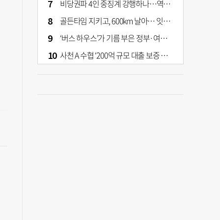
비당권파 4인 중징계 강행하나…역풍 예고하는 張의 반격
골든타임 지키고, 600km 날아… 잇따라 생명 구한 부산소방 헬기
‘버스 하우스’가 기름 부은 정부·여당 부동산 정책
사천 A 수협 ‘200억 규모 대출 보증 이관’ 논란…검찰 송치