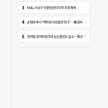
HUG, 사상구 ‘미분양관리지역’ 지정 해제
손현보 목사 "백악관서 트럼프 만나"…美 정부 인사와 접촉
천하람, 현역의원 최초 논산훈련소 입소…행군·각개전투 훈련