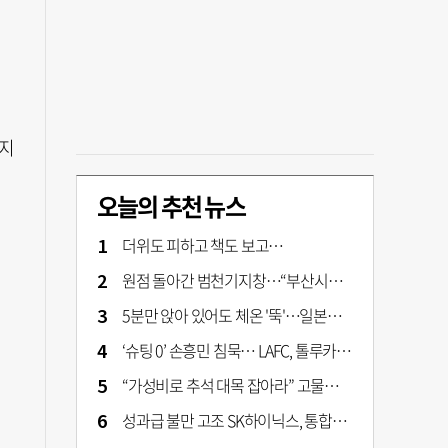
키지
오늘의 추천 뉴스
더위도 피하고 책도 보고…
원점 돌아간 범천기지창…“부산시가 사업구조 전면 재검토 나서야"
5분만 앉아 있어도 체온 '뚝'…일본서 출시 '인간 냉장고' 가격은?
‘슈팅 0’ 손흥민 침묵… LAFC, 톨루카에 1-0 신승
“가성비로 추석 대목 잡아라” 고물가에 실속형 선물세트 확대
성과급 불만 고조 SK하이닉스, 통합노조 설립 본격화