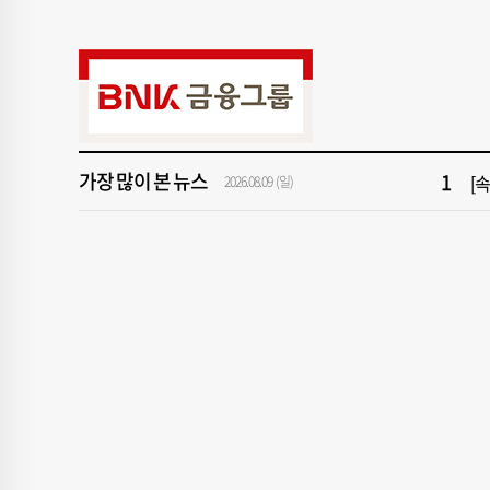
9
부산
가장 많이 본 뉴스
1
[속
2026.08.09 (일)
3
반
5
“
7
신청
9
부산
1
[속