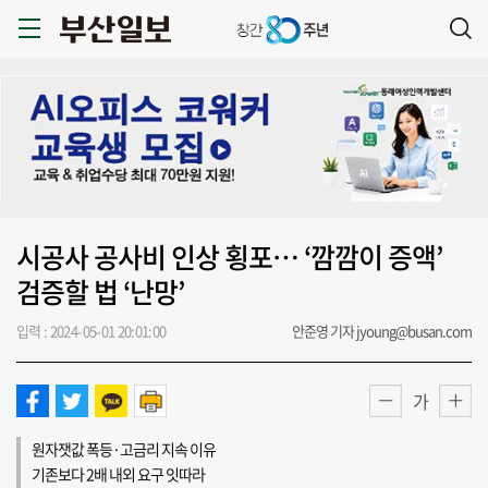
시공사 공사비 인상 횡포… ‘깜깜이 증액’
검증할 법 ‘난망’
입력 : 2024-05-01 20:01:00
안준영 기자 jyoung@busan.com
가
원자잿값 폭등·고금리 지속 이유
기존보다 2배 내외 요구 잇따라