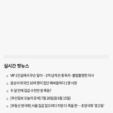
실시간 핫뉴스
VIP 1인실에서 무슨 일이…2억 넘게 쓴 중독자·불법촬영한 의사
음성서 외국인 10여 명이 집단 패싸움하다 1명 사망
두 달 만에 집값 수천만 원 폭등?
[부산일보 오늘의 운세] 7월 28일(음 6월 15일)
[부동산 양극화] 서울 집값 잡으려다 지방 다 죽을 판… 초양극화 '경고등'