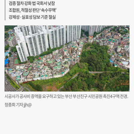
검증 절차 강화 법 국회서 낮잠
조합원, 적절성 판단 ‘속수무책’
강제성·실효성 담보 기준 절실
시공사가 공사비 증액을 요구하고 있는 부산 부산진구 시민공원 촉진4구역 전경.
정종회 기자 jjh@