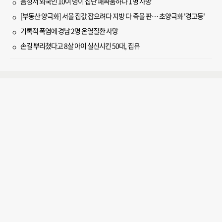
음성서 외국인 10여 명이 집단 패싸움하다 1명 사망
[부동산 양극화] 서울 집값 잡으려다 지방 다 죽을 판… 초양극화 '경고등'
기록적 폭염에 경남 2명 온열질환 사망
손길 뿌리쳤다고 8살 아이 실신시킨 50대, 집유