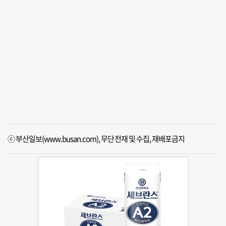
ⓒ 부산일보(www.busan.com), 무단전재 및 수집, 재배포금지