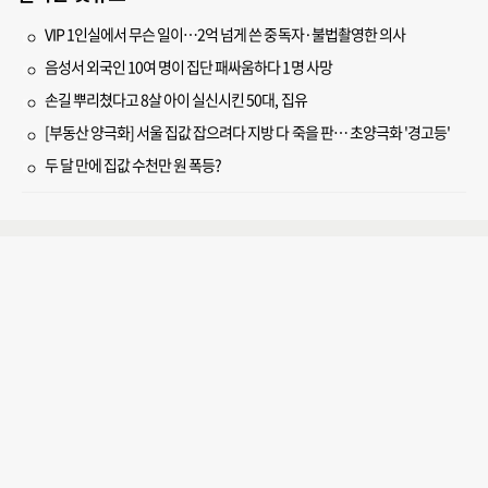
VIP 1인실에서 무슨 일이…2억 넘게 쓴 중독자·불법촬영한 의사
음성서 외국인 10여 명이 집단 패싸움하다 1명 사망
손길 뿌리쳤다고 8살 아이 실신시킨 50대, 집유
[부동산 양극화] 서울 집값 잡으려다 지방 다 죽을 판… 초양극화 '경고등'
두 달 만에 집값 수천만 원 폭등?