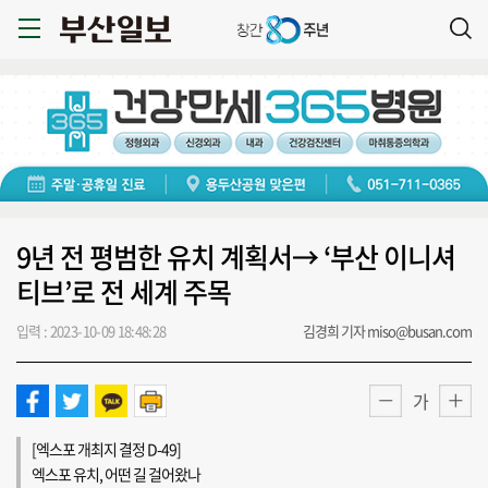
9년 전 평범한 유치 계획서→ ‘부산 이니셔
티브’로 전 세계 주목
입력 : 2023-10-09 18:48:28
김경희 기자 miso@busan.com
가
[엑스포 개최지 결정 D-49]
엑스포 유치, 어떤 길 걸어왔나