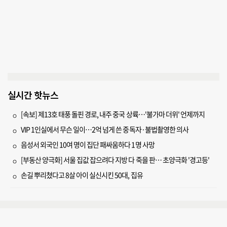
실시간 핫뉴스
[속보] 제13호 태풍 돌핀 경로, 내주 중국 상륙…'불가마 더위' 언제까지
VIP 1인실에서 무슨 일이…2억 넘게 쓴 중독자·불법촬영한 의사
음성서 외국인 10여 명이 집단 패싸움하다 1명 사망
[부동산 양극화] 서울 집값 잡으려다 지방 다 죽을 판… 초양극화 '경고등'
손길 뿌리쳤다고 8살 아이 실신시킨 50대, 집유