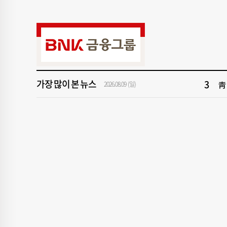
9
“
1
이
3
靑
가장 많이 본 뉴스
5
부산
2026.08.09 (일)
7
북
9
“
1
이