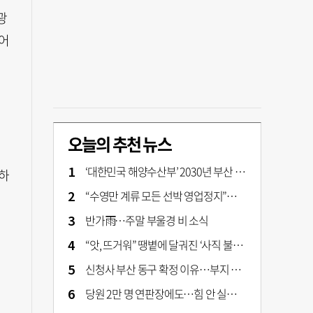
광
어
된
오늘의 추천 뉴스
입
‘대한민국 해양수산부’ 2030년 부산 북항시대 연다
장하
“수영만 계류 모든 선박 영업정지”… 재개발 속도전
반가雨…주말 부울경 비 소식
“앗, 뜨거워” 땡볕에 달궈진 ‘사직 불가마’ 관중석 무려 70도
신청사 부산 동구 확정 이유…부지 용이성·접근성·집적 가능성이 운명 갈랐다 [해수부 북항 시대]
당원 2만 명 연판장에도…힘 안 실리는 ‘장동혁 사퇴’ 공세