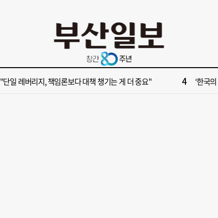
10
앗, 뜨거워” 땡볕에 달궈진 ‘사직 불가마’ 관중석 무려 70도
[단독]‘
2
 대통령 "전남광주 독자적 대학입시제도 어떤가" 제안
한국 거
4
 "단일 레버리지, 책임론보다 대책 챙기는 게 더 중요"
‘한국의
6
서 공인중개사 명의 빌려 대표 행세… 수억 원 챙긴 60대 등 3명 송치
부산 동
8
구청 자체 감사 추진… 더 불붙는 북구 신청사 갈등
다 짓지
10
앗, 뜨거워” 땡볕에 달궈진 ‘사직 불가마’ 관중석 무려 70도
[단독]‘
2
 대통령 "전남광주 독자적 대학입시제도 어떤가" 제안
한국 거