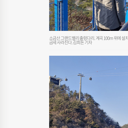
소금산 그랜드밸리 출렁다리. 계곡 100m 위에 설
금세 사라진다. 김희돈 기자