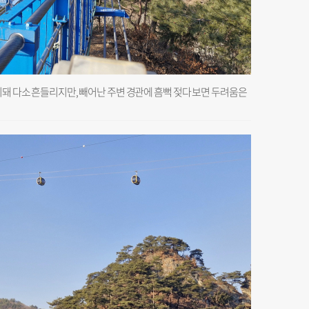
치돼 다소 흔들리지만, 빼어난 주변 경관에 흠뻑 젖다 보면 두려움은