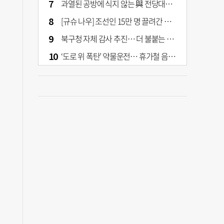
과열된 공방에 식지 않는 與 전당대회… 호남·수도권 집중하는 후보들
[규슈 나우] 조선인 15만 명 끌려간 치쿠호 탄광… 대를 이은 진실 캐기
북구청 자체 감사 추진… 더 불붙는 북구 신청사 갈등
‘도로 위 폭탄’ 약물운전… 휴가철 음주와 병행 단속 [교통안전, 시민이 만든다]