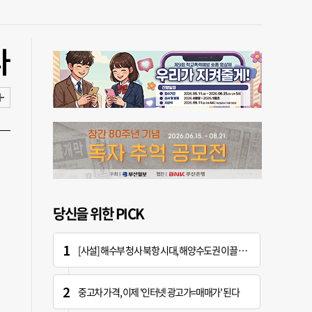
다
당신을 위한 PICK
[사설] 해수부 청사 북항 시대, 해양수도권 이끌 구심점 돼야
중고차 가격, 이제 '인터넷 광고가=매매가' 된다