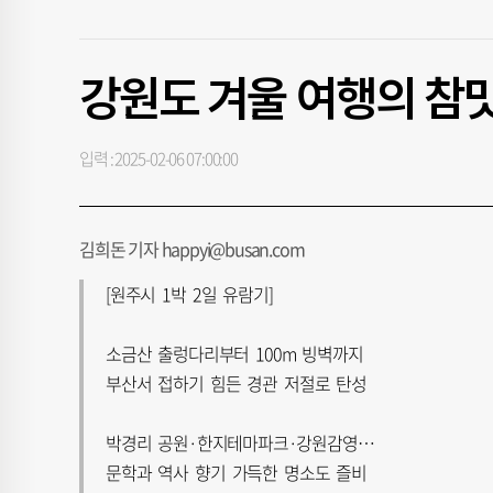
강원도 겨울 여행의 참맛
입력 : 2025-02-06 07:00:00
김희돈 기자 happyi@busan.com
[원주시 1박 2일 유람기]
소금산 출렁다리부터 100m 빙벽까지
부산서 접하기 힘든 경관 저절로 탄성
박경리 공원·한지테마파크·강원감영…
문학과 역사 향기 가득한 명소도 즐비