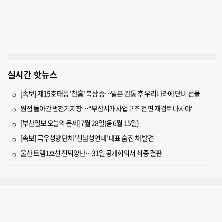
실시간 핫뉴스
[속보] 제15호 태풍 '찬홈' 북상 중…일본 관통 후 우리나라에 단비 선물
원점 돌아간 범천기지창…“부산시가 사업구조 전면 재검토 나서야'
[부산일보 오늘의 운세] 7월 28일(음 6월 15일)
[속보] 극우성향 단체 '신남성연대' 대표 숨진 채 발견
울산 트램1호선 진퇴양난…31일 공개회의서 최종 결판