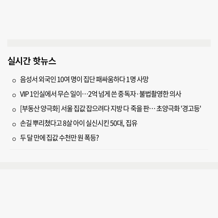
실시간 핫뉴스
음성서 외국인 10여 명이 집단 패싸움하다 1명 사망
VIP 1인실에서 무슨 일이…2억 넘게 쓴 중독자·불법촬영한 의사
[부동산 양극화] 서울 집값 잡으려다 지방 다 죽을 판… 초양극화 '경고등'
손길 뿌리쳤다고 8살 아이 실신시킨 50대, 집유
두 달 만에 집값 수천만 원 폭등?