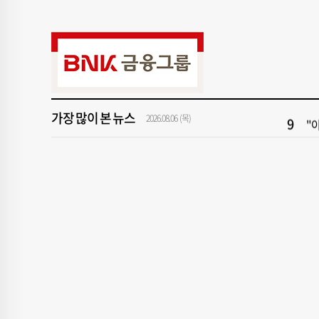
3
[
5
'
7
‘
가장 많이 본 뉴스
9
"아
2026.08.06 (목)
1
[속