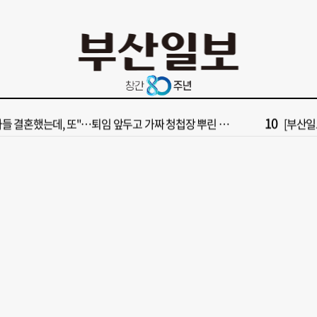
4
속보] 극우성향 단체 '신남성연대' 대표 숨진 채 발견
[부산일보
6
구포시장 가이드' 자처한 한동훈…'구포데이'로 북구 알리기 총력
“이 정
8
불가마 부산’ 식히려면 꽉 막힌 바람길 53곳 열어라
2028
10
들 결혼했는데, 또"…퇴임 앞두고 가짜 청첩장 뿌린 초등 교장 송치
[부산일보
2
보] 폭염 부추기는 제13호 태풍 '돌핀' 이동경로 유동적…북쪽으로 꺾일까
[속보] 제