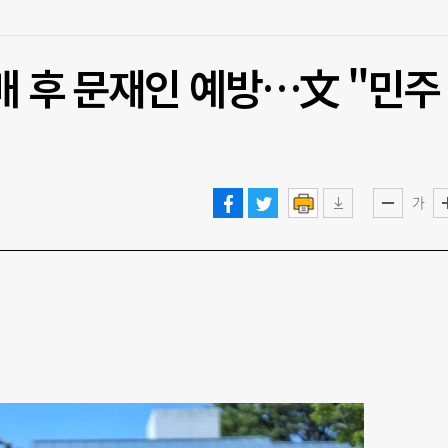
배 후 문재인 예방…文 "민주
가