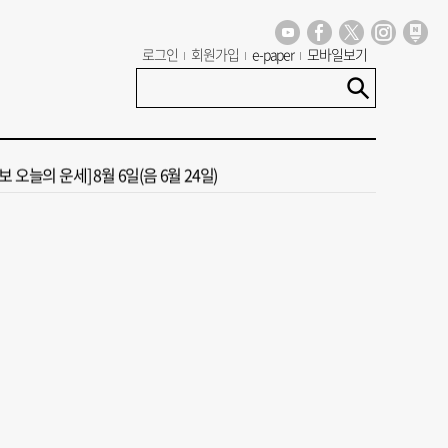
 오늘의 운세] 8월 5일(음 6월 23일)
로그인
회원가입
e-paper
모바일보기
도 폭염 예상 못 해” 골프 예약 취소 속출
년 첫삽 뜬다더니… ‘범천기지창’ 다시 원점
 오늘의 운세] 8월 6일(음 6월 24일)
13호 태풍 돌핀 경로, 내주 중국 상륙…'불가마 더위' 언제까지