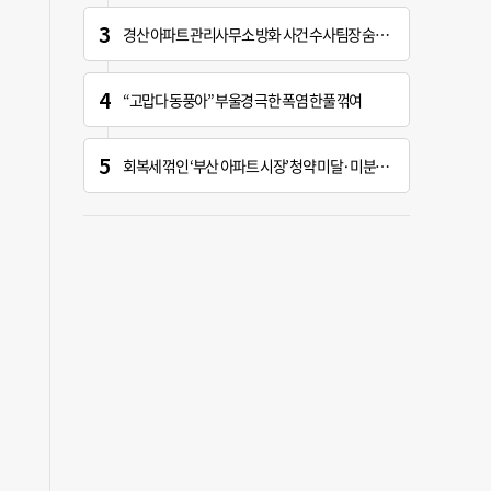
경산 아파트 관리사무소 방화 사건 수사팀장 숨진 채 발견
“고맙다 동풍아” 부울경 극한 폭염 한풀 꺾여
회복세 꺾인 ‘부산 아파트 시장’ 청약 미달·미분양 심화