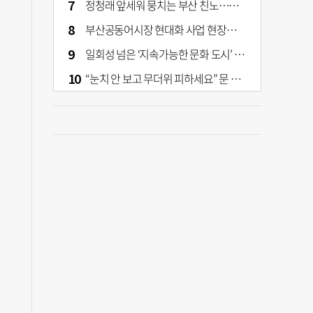
정청래 앞세워 뭉치는 부산 친노…전대 결과가 부산 민주 세력 판도 바꾼다
부산공동어시장 현대화 사업 현장서 오염토 발견
일회성 넘은 ‘지속가능한 문화 도시’ 원동력은 시민 지지 [부산은 열려 있다]
“눈치 안 보고 무더위 피하세요” 문 활짝 연 은행·마트