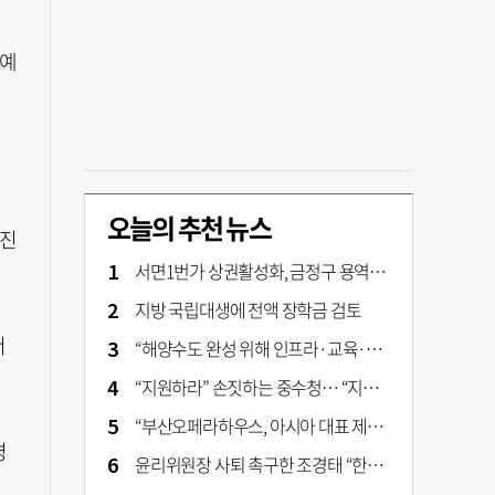
 예
오늘의 추천 뉴스
 진
서면1번가 상권활성화, 금정구 용역 그대로 ‘복붙’
지방 국립대생에 전액 장학금 검토
서
“해양수도 완성 위해 인프라·교육·세제 등 전방위 지원”…부산해양수도특별법’ 개정안 발의
“지원하라” 손짓하는 중수청… “지켜보자” 머뭇대는 검찰
“부산오페라하우스, 아시아 대표 제작 극장 지향해야”
명
윤리위원장 사퇴 촉구한 조경태 “한동훈 제명 철회해야”