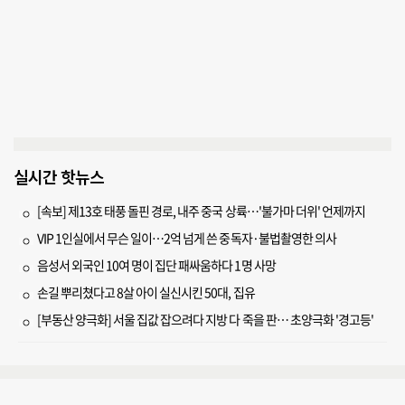
실시간 핫뉴스
[속보] 제13호 태풍 돌핀 경로, 내주 중국 상륙…'불가마 더위' 언제까지
VIP 1인실에서 무슨 일이…2억 넘게 쓴 중독자·불법촬영한 의사
음성서 외국인 10여 명이 집단 패싸움하다 1명 사망
손길 뿌리쳤다고 8살 아이 실신시킨 50대, 집유
[부동산 양극화] 서울 집값 잡으려다 지방 다 죽을 판… 초양극화 '경고등'