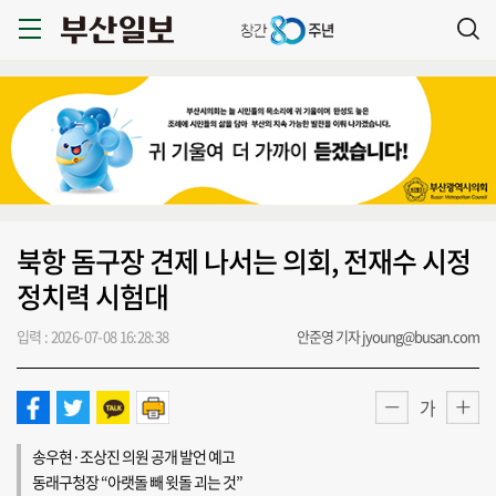
북항 돔구장 견제 나서는 의회, 전재수 시정
정치력 시험대
입력 : 2026-07-08 16:28:38
안준영 기자 jyoung@busan.com
가
송우현·조상진 의원 공개 발언 예고
동래구청장 “아랫돌 빼 윗돌 괴는 것”