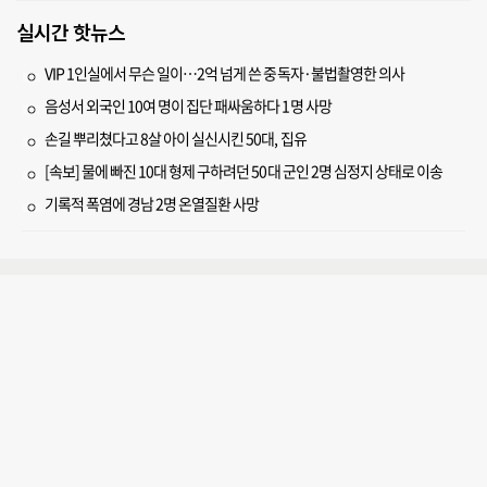
실시간 핫뉴스
VIP 1인실에서 무슨 일이…2억 넘게 쓴 중독자·불법촬영한 의사
음성서 외국인 10여 명이 집단 패싸움하다 1명 사망
손길 뿌리쳤다고 8살 아이 실신시킨 50대, 집유
[속보] 물에 빠진 10대 형제 구하려던 50대 군인 2명 심정지 상태로 이송
기록적 폭염에 경남 2명 온열질환 사망