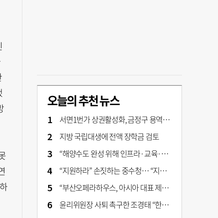
인
나
관
했
오늘의 추천 뉴스
방
서면1번가 상권활성화, 금정구 용역 그대로 ‘복붙’
지방 국립대생에 전액 장학금 검토
“해양수도 완성 위해 인프라·교육·세제 등 전방위 지원”…부산해양수도특별법’ 개정안 발의
못
연
“지원하라” 손짓하는 중수청… “지켜보자” 머뭇대는 검찰
허하
“부산오페라하우스, 아시아 대표 제작 극장 지향해야”
윤리위원장 사퇴 촉구한 조경태 “한동훈 제명 철회해야”