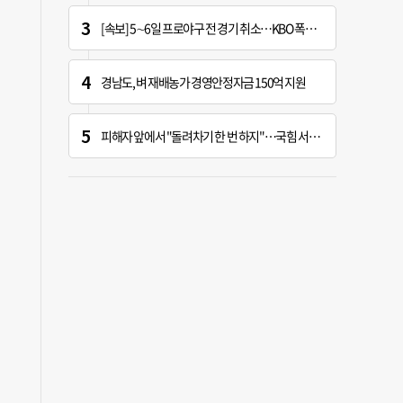
[속보] 5∼6일 프로야구 전 경기 취소…KBO 폭염 긴급대책 회의 개최
경남도, 벼 재배농가 경영안정자금 150억 지원
피해자 앞에서 "돌려차기 한 번 하지"…국힘 서범수 황당한 망언