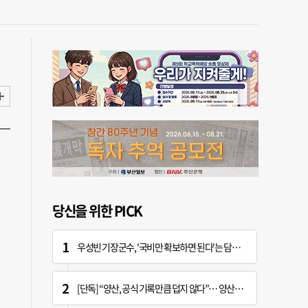
당신을 위한 PICK
우성빈 기장군수, '국비만 확보하면 된다'는 담당자에 "국비는 국민의 혈세" 지적
[단독] “양산, 공식 기록만큼 덥지 않다”… 양산시, 기상청에 관측장비 이동 요청