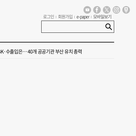
파트 관리사무소 방화 사건 수사팀장 숨진 채 발견
로그인
회원가입
e-paper
모바일보기
 오늘의 운세] 8월 4일(음 6월 22일)
초단체장] "북항 돔구장 차질없이 추진 부산 새로운 랜드마크 조성”
BK·수출입은… 40개 공공기관 부산 유치 총력
전재수 “대통령과 3번 독대…해수부 산하기관 곧 ‘부산행’”
파트 관리사무소 방화 사건 수사팀장 숨진 채 발견
 오늘의 운세] 8월 4일(음 6월 22일)