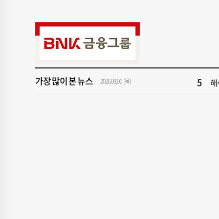
9
“해
1
[
3
“
가장 많이 본 뉴스
5
해
2026.08.06 (목)
7
"아
9
“해
1
[