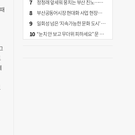
정청래 앞세워 뭉치는 부산 친노…전대 결과가 부산 민주 세력 판도 바꾼다
 때
부산공동어시장 현대화 사업 현장서 오염토 발견
일회성 넘은 ‘지속가능한 문화 도시’ 원동력은 시민 지지 [부산은 열려 있다]
“눈치 안 보고 무더위 피하세요” 문 활짝 연 은행·마트
그
도
에
혔