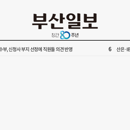
10
수부 산하기관 이전, 2차 공공기관 지방이전과 연계 추진 안 돼”
경산 아
2
부산일보 오늘의 운세] 8월 6일(음 6월 24일)
[부산일보
4
고맙다 동풍아” 부울경 극한 폭염 한풀 꺾여
[주목! 기
6
수부, 신청사 부지 선정에 직원들 의견 반영
산은·I
8
들 결혼했는데, 또"…퇴임 앞두고 가짜 청첩장 뿌린 초등 교장 송치
[영상] 
10
수부 산하기관 이전, 2차 공공기관 지방이전과 연계 추진 안 돼”
경산 아
2
부산일보 오늘의 운세] 8월 6일(음 6월 24일)
[부산일보