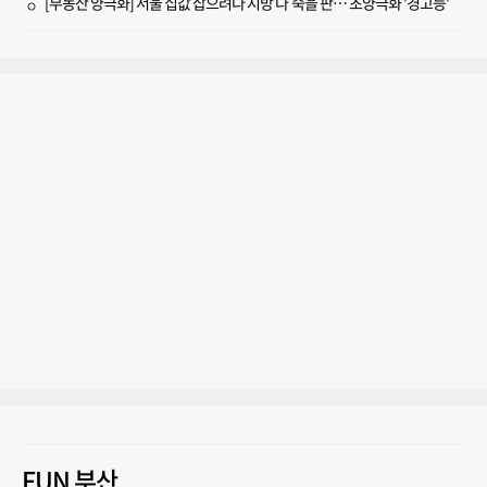
[부동산 양극화] 서울 집값 잡으려다 지방 다 죽을 판… 초양극화 '경고등'
FUN 부산