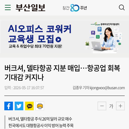
버크셔, 델타항공 지분 매입…항공업 회복
기대감 커지나
입력 : 2026-05-17 16:07:57
김종우 기자 kjongwoo@busan.com
가
버크셔, 델타항공 주식 26억 달러 규모 매수
힌국에서도 대형항공사 이익 방어 능력 주목