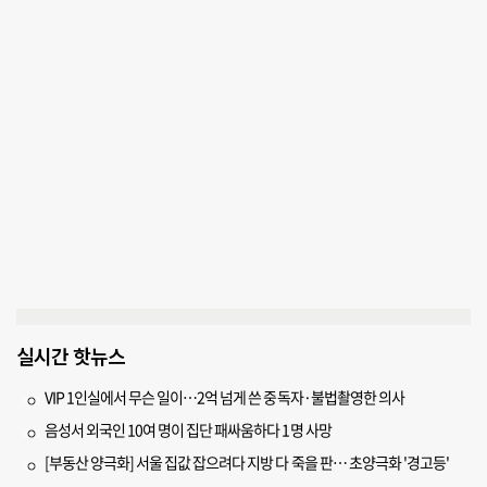
실시간 핫뉴스
VIP 1인실에서 무슨 일이…2억 넘게 쓴 중독자·불법촬영한 의사
음성서 외국인 10여 명이 집단 패싸움하다 1명 사망
[부동산 양극화] 서울 집값 잡으려다 지방 다 죽을 판… 초양극화 '경고등'