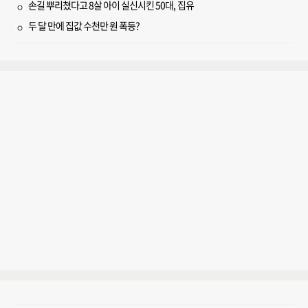
손길 뿌리쳤다고 8살 아이 실신시킨 50대, 집유
두 달 만에 집값 수천만 원 폭등?