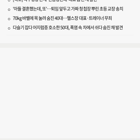
'아들 결혼했는데, 또'…퇴임 앞두고 가짜 청첩장 뿌린 초등 교장 송치
70kg 바벨에 목 눌려 숨진 40대…헬스장 대표·트레이너 무죄
다슬기 잡다 어지럼증 호소한 50대, 폭염 속 차에서 쉬다 숨진 채 발견