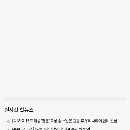
실시간 핫뉴스
[속보] 제15호 태풍 '찬홈' 북상 중…일본 관통 후 우리나라에 단비 선물
[속보] 극우성향 단체 '신남성연대' 대표 숨진 채 발견