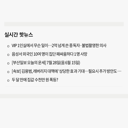
실시간 핫뉴스
VIP 1인실에서 무슨 일이…2억 넘게 쓴 중독자·불법촬영한 의사
음성서 외국인 10여 명이 집단 패싸움하다 1명 사망
[부산일보 오늘의 운세] 7월 28일(음 6월 15일)
[속보] 김용범, 레버리지 대책에 '상당한 효과 기대…필요시 추가 방안도 검토'
두 달 만에 집값 수천만 원 폭등?