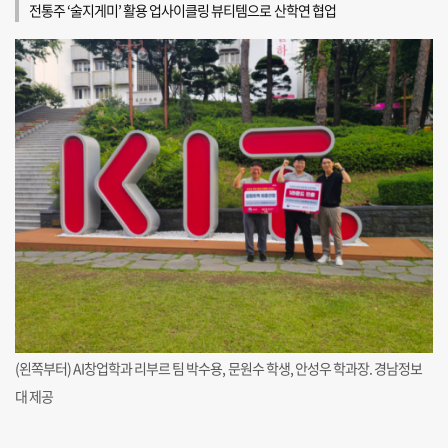
전통주 ‘술지게미’ 활용 업사이클링 뷰티템으로 산학연 협업
(왼쪽부터) AI창업학과 리부르 팀 박수용, 문원수 학생, 안성우 학과장. 경남정보
대 제공