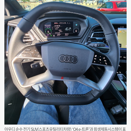
아우디 순수 전기 SUV(스포츠유틸리티차량) ‘Q4 e-트론’과 회생제동시스템이 표