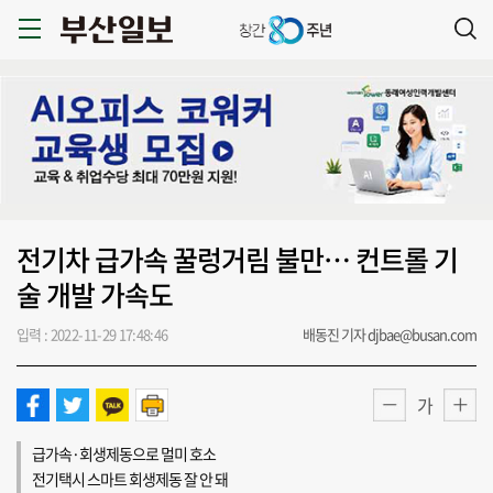
전기차 급가속 꿀렁거림 불만… 컨트롤 기
술 개발 가속도
입력 : 2022-11-29 17:48:46
배동진 기자 djbae@busan.com
가
급가속·회생제동으로 멀미 호소
전기택시 스마트 회생제동 잘 안 돼