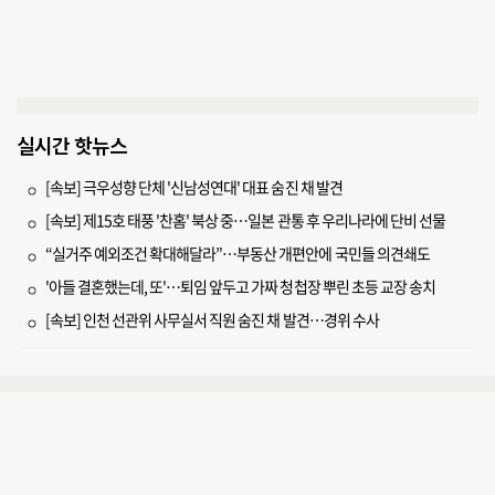
실시간 핫뉴스
[속보] 극우성향 단체 '신남성연대' 대표 숨진 채 발견
[속보] 제15호 태풍 '찬홈' 북상 중…일본 관통 후 우리나라에 단비 선물
“실거주 예외조건 확대해달라”…부동산 개편안에 국민들 의견쇄도
'아들 결혼했는데, 또'…퇴임 앞두고 가짜 청첩장 뿌린 초등 교장 송치
[속보] 인천 선관위 사무실서 직원 숨진 채 발견…경위 수사