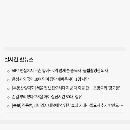
실시간 핫뉴스
VIP 1인실에서 무슨 일이…2억 넘게 쓴 중독자·불법촬영한 의사
음성서 외국인 10여 명이 집단 패싸움하다 1명 사망
[부동산 양극화] 서울 집값 잡으려다 지방 다 죽을 판… 초양극화 '경고등'
손길 뿌리쳤다고 8살 아이 실신시킨 50대, 집유
[속보] 김용범, 레버리지 대책에 '상당한 효과 기대…필요시 추가 방안도 검토'