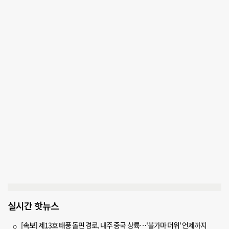
실시간 핫뉴스
[속보] 제13호 태풍 돌핀 경로, 내주 중국 상륙…'불가마 더위' 언제까지