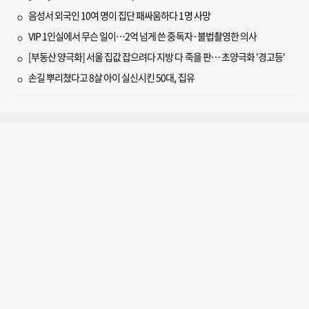
음성서 외국인 10여 명이 집단 패싸움하다 1명 사망
VIP 1인실에서 무슨 일이…2억 넘게 쓴 중독자·불법촬영한 의사
[부동산 양극화] 서울 집값 잡으려다 지방 다 죽을 판… 초양극화 '경고등'
손길 뿌리쳤다고 8살 아이 실신시킨 50대, 집유