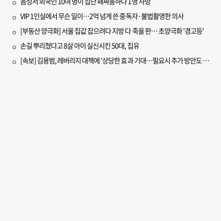
음성서 외국인 10여 명이 집단 패싸움하다 1명 사망
VIP 1인실에서 무슨 일이…2억 넘게 쓴 중독자·불법촬영한 의사
[부동산 양극화] 서울 집값 잡으려다 지방 다 죽을 판… 초양극화 '경고등'
손길 뿌리쳤다고 8살 아이 실신시킨 50대, 집유
[속보] 김용범, 레버리지 대책에 '상당한 효과 기대…필요시 추가 방안도 검토'