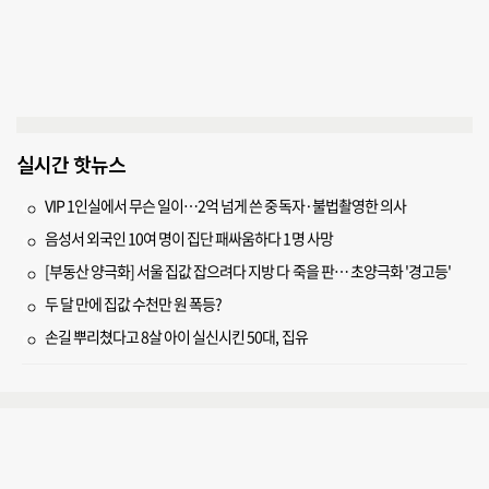
실시간 핫뉴스
VIP 1인실에서 무슨 일이…2억 넘게 쓴 중독자·불법촬영한 의사
음성서 외국인 10여 명이 집단 패싸움하다 1명 사망
[부동산 양극화] 서울 집값 잡으려다 지방 다 죽을 판… 초양극화 '경고등'
두 달 만에 집값 수천만 원 폭등?
손길 뿌리쳤다고 8살 아이 실신시킨 50대, 집유