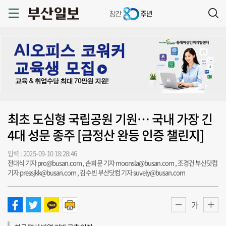
최초 도심형 국립공원 기원… 국내 가장 긴
4대 성문 종주 [금정산 완등 인증 챌린지]
입력 : 2025-09-10 18:28:46
전대식 기자 pro@busan.com , 손희문 기자 moonsla@busan.com , 조경건 부산닷컴
기자 pressjkk@busan.com , 김수빈 부산닷컴 기자 suvely@busan.com
가