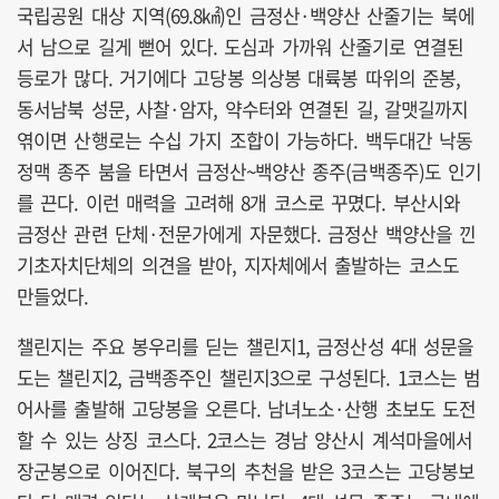
국립공원 대상 지역(69.8㎢)인 금정산·백양산 산줄기는 북에
서 남으로 길게 뻗어 있다. 도심과 가까워 산줄기로 연결된
등로가 많다. 거기에다 고당봉 의상봉 대륙봉 따위의 준봉,
동서남북 성문, 사찰·암자, 약수터와 연결된 길, 갈맷길까지
엮이면 산행로는 수십 가지 조합이 가능하다. 백두대간 낙동
정맥 종주 붐을 타면서 금정산~백양산 종주(금백종주)도 인기
를 끈다. 이런 매력을 고려해 8개 코스로 꾸몄다. 부산시와
금정산 관련 단체·전문가에게 자문했다. 금정산 백양산을 낀
기초자치단체의 의견을 받아, 지자체에서 출발하는 코스도
만들었다.
챌린지는 주요 봉우리를 딛는 챌린지1, 금정산성 4대 성문을
도는 챌린지2, 금백종주인 챌린지3으로 구성된다. 1코스는 범
어사를 출발해 고당봉을 오른다. 남녀노소·산행 초보도 도전
할 수 있는 상징 코스다. 2코스는 경남 양산시 계석마을에서
장군봉으로 이어진다. 북구의 추천을 받은 3코스는 고당봉보