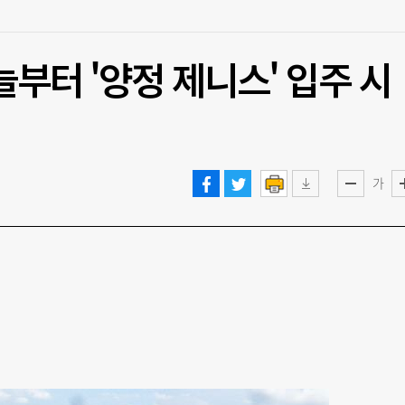
늘부터 '양정 제니스' 입주 시
가