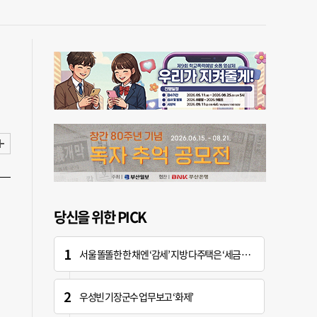
당신을 위한 PICK
서울 똘똘한 한 채엔 ‘감세’ 지방 다주택은 ‘세금 폭탄’
우성빈 기장군수 업무보고 ‘화제’