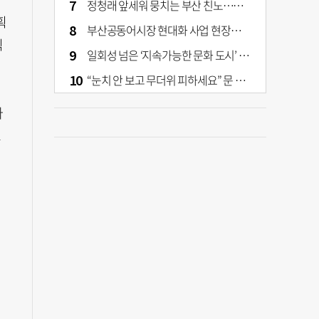
정청래 앞세워 뭉치는 부산 친노…전대 결과가 부산 민주 세력 판도 바꾼다
획
부산공동어시장 현대화 사업 현장서 오염토 발견
직
일회성 넘은 ‘지속가능한 문화 도시’ 원동력은 시민 지지 [부산은 열려 있다]
“눈치 안 보고 무더위 피하세요” 문 활짝 연 은행·마트
라
고