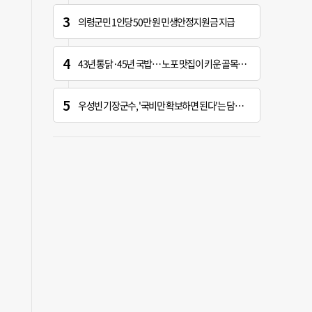
의령군민 1인당 50만 원 민생안정지원금 지급
43년 통닭·45년 국밥… 노포 맛집이 키운 골목시장 [골목시장, 다시 장날]
우성빈 기장군수, '국비만 확보하면 된다'는 담당자에 "국비는 국민의 혈세" 지적