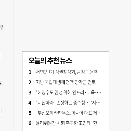
무
직
오늘의 추천 뉴스
서면1번가 상권활성화, 금정구 용역 그대로 ‘복붙’
지방 국립대생에 전액 장학금 검토
의
“해양수도 완성 위해 인프라·교육·세제 등 전방위 지원”…부산해양수도특별법’ 개정안 발의
“지원하라” 손짓하는 중수청… “지켜보자” 머뭇대는 검찰
간
“부산오페라하우스, 아시아 대표 제작 극장 지향해야”
윤리위원장 사퇴 촉구한 조경태 “한동훈 제명 철회해야”