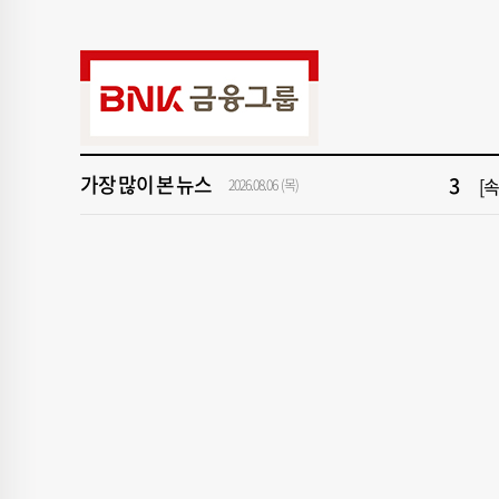
9
[
1
[속
3
[
가장 많이 본 뉴스
2026.08.06 (목)
5
"아
7
해
9
[
1
[속