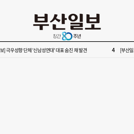
10
부산일보 오늘의 운세] 8월 6일(음 6월 24일)
‘불가마
2
보] 폭염 부추기는 제13호 태풍 '돌핀' 이동경로 유동적…북쪽으로 꺾일까
[속보] 제
4
속보] 극우성향 단체 '신남성연대' 대표 숨진 채 발견
[부산일보
6
들 결혼했는데, 또"…퇴임 앞두고 가짜 청첩장 뿌린 초등 교장 송치
'구포시장
8
수부 신청사, 북항 재개발 부지 복합항만지구 확정
“이 정
10
부산일보 오늘의 운세] 8월 6일(음 6월 24일)
‘불가마
2
보] 폭염 부추기는 제13호 태풍 '돌핀' 이동경로 유동적…북쪽으로 꺾일까
[속보] 제