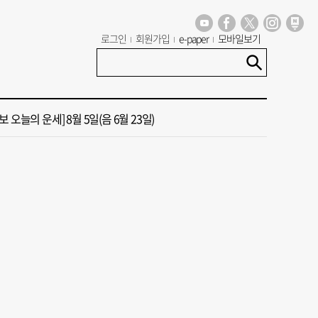
 부산’ 식히려면 꽉 막힌 바람길 53곳 열어라
로그인
회원가입
e-paper
모바일보기
13호 태풍 돌핀 경로, 내주 중국 상륙…'불가마 더위' 언제까지
 오늘의 운세] 8월 5일(음 6월 23일)
 가이드' 자처한 한동훈…'구포데이'로 북구 알리기 총력
도 폭염 예상 못 해” 골프 예약 취소 속출
 부산’ 식히려면 꽉 막힌 바람길 53곳 열어라
13호 태풍 돌핀 경로, 내주 중국 상륙…'불가마 더위' 언제까지