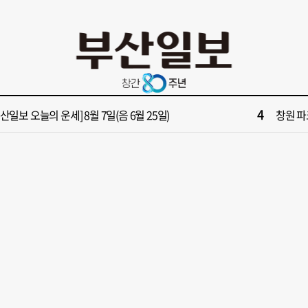
10
028년 첫삽 뜬다더니… ‘범천기지창’ 다시 원점
회복세 
2
보] 제13호 태풍 돌핀 경로, 내주 중국 상륙…'불가마 더위' 언제까지
해수부 
4
부산일보 오늘의 운세] 8월 7일(음 6월 25일)
창원 파
6
부산일보 오늘의 운세] 8월 5일(음 6월 23일)
창업 반
8
부산일보 오늘의 운세] 8월 6일(음 6월 24일)
‘불가마
10
028년 첫삽 뜬다더니… ‘범천기지창’ 다시 원점
회복세 
2
보] 제13호 태풍 돌핀 경로, 내주 중국 상륙…'불가마 더위' 언제까지
해수부 