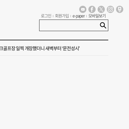
꺾인 ‘부산 아파트 시장’ 청약 미달·미분양 심화
로그인
회원가입
e-paper
모바일보기
신청사, 북항 재개발 부지 복합항만지구 확정
크골프장 일찍 개장했더니 새벽부터 ‘문전성시’
세기 만에 노조 생긴 두 기업, 닮은 꼴 노사 갈등
 부산’ 식히려면 꽉 막힌 바람길 53곳 열어라
꺾인 ‘부산 아파트 시장’ 청약 미달·미분양 심화
신청사, 북항 재개발 부지 복합항만지구 확정