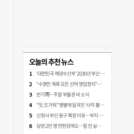
오늘의 추천 뉴스
‘대한민국 해양수산부’ 2030년 부산 북항시대 연다
“수영만 계류 모든 선박 영업정지”… 재개발 속도전
반가雨…주말 부울경 비 소식
“앗, 뜨거워” 땡볕에 달궈진 ‘사직 불가마’ 관중석 무려 70도
신청사 부산 동구 확정 이유…부지 용이성·접근성·집적 가능성이 운명 갈랐다 [해수부 북항 시대]
당원 2만 명 연판장에도…힘 안 실리는 ‘장동혁 사퇴’ 공세