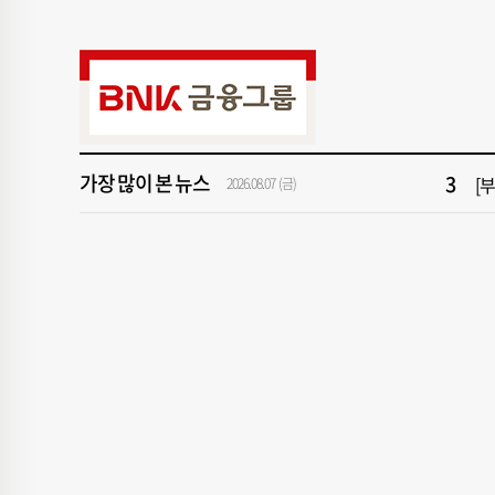
9
2
1
[속
3
[
가장 많이 본 뉴스
2026.08.07 (금)
5
[
7
[
9
2
1
[속