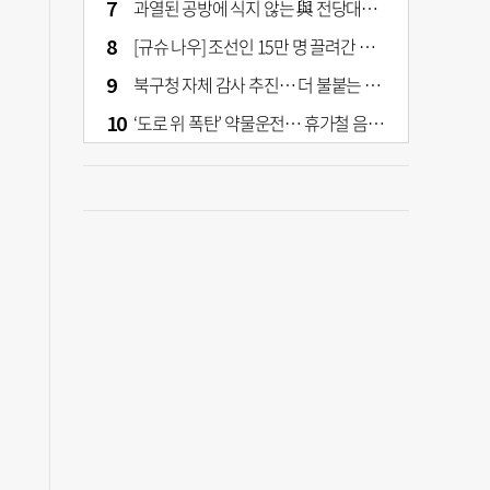
과열된 공방에 식지 않는 與 전당대회… 호남·수도권 집중하는 후보들
[규슈 나우] 조선인 15만 명 끌려간 치쿠호 탄광… 대를 이은 진실 캐기
북구청 자체 감사 추진… 더 불붙는 북구 신청사 갈등
‘도로 위 폭탄’ 약물운전… 휴가철 음주와 병행 단속 [교통안전, 시민이 만든다]