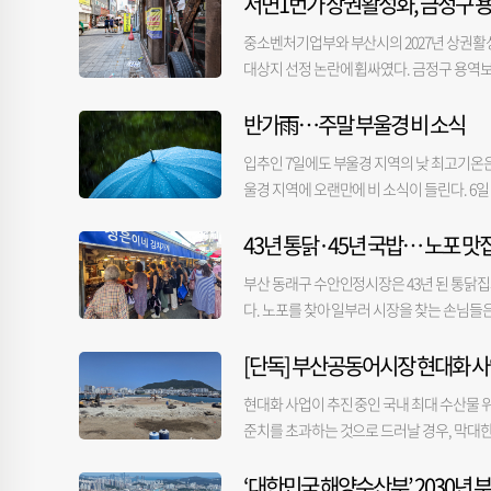
서면1번가 상권활성화, 금정구 용
중소벤처기업부와 부산시의 2027년 상권활
대상지 선정 논란에 휩싸였다. 금정구 용역
이 부족했다는 비판이 나온다. 부실한 용역
반가雨…주말 부울경 비 소식
제기된다. 부산진구청은 지난달 27일 구의회에
일 밝혔다. 부산진구 서면1번가 자율상권구역
입추인 7일에도 부울경 지역의 낮 최고기온은
최대 5년간 총사업비 70억 원으로 다양한 사
울경 지역에 오랜만에 비 소식이 들린다. 6일
권 환경을 개선하고, 특화상품·브랜드 개발
이 남쪽에 상륙할 전망이다. 태풍 돌핀이 
를 위한 용역 결과가 제시됐다. 용역은 상권
43년 통닭·45년 국밥… 노포 맛
안 계속될 것으로 보인다. 대신 동풍의 영향으로
의회에 보고된 관련 용역 결과 보고서를 검토
전망이다. 기상청은 서쪽 지방을 중심으로 
용역을 진행한 업체는 앞서 금정구 자율상권구
부산 동래구 수안인정시장은 43년 된 통닭집과
과 제주도에 많은 비가 내릴 수 있다고 예보
구’라는 표현까지 그대로 남아 있었다. 부산진
다. 노포를 찾아 일부러 시장을 찾는 손님들
(5~40mm 예상)가 내릴 전망이다. 9일에
역을 통해 제시된 사업 내용 역시 특화거리 조
시장 골목 곳곳에 활기를 더한다. ■노포 맛집
지방을 중심으로 가뭄까지 심화하자 이재명 대
근거도 충분하지 않았다는 지적도 나온다. 구
[단독] 부산공동어시장 현대화 사
은 500년 역사의 동래시장 초입에서 노점을 
보좌관회의에서 “‘뉴 노멀’이 된 기후 재난에
만 구청은 당감 상권이 주요 상권과 떨어져 
산물을 들고 온 상인들이 동래시장 안으로 
에 대한 계획들을 내년도 예산안에 반영하는 
현대화 사업이 추진 중인 국내 최대 수산물 
과정이 석연치 않다는 지적을 제기했다. 서면
지금의 모습을 갖췄다. 수안인정시장 유근태
은 긴장감을 갖고 정책 대응 수준과 범위, 
준치를 초과하는 것으로 드러날 경우, 막대한
월으로, 당시 서면1번가는 아직 자율상권구
로 자리 잡았다”며 “부산 도시철도와 동해선,
집중해야 한다”고 말했다. 오금아·이우영 기자 
하 어시장)과 시공사 등에 따르면, 시공사가 
는 상권 특성이 서로 다른 만큼 부산진구 현
단연 먹거리다. 부산 3대 통닭으로 꼽히는 ‘희
‘대한민국 해양수산부’ 2030년 
중 오염된 것으로 추정되는 토양을 발견했다.
다”며 “용역에서 제시된 사업 내용은 금정구