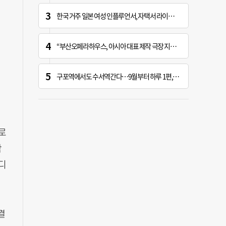
한국 거주 일본 여성 인플루언서, 자택서 라이브 방송 중 사망
“부산오페라하우스, 아시아 대표 제작 극장 지향해야”
구포역에서도 수서역간다…9월부터 하루 1편, 주말 2편
글로
학
디
결